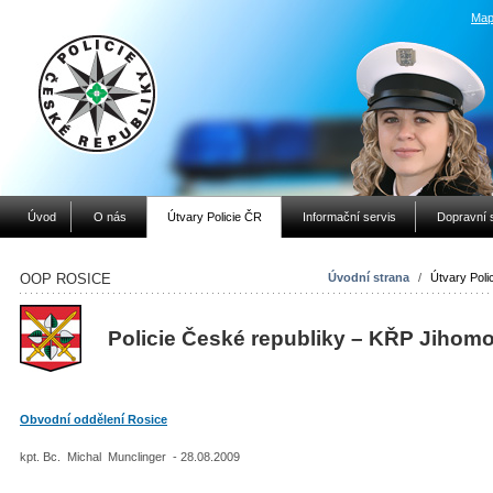
Map
Úvod
O nás
Útvary Policie ČR
Informační servis
Dopravní 
OOP ROSICE
Úvodní strana
/
Útvary Poli
Policie České republiky – KŘP Jihom
Obvodní oddělení Rosice
kpt. Bc. Michal Munclinger - 28.08.2009