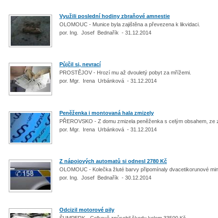
Využili poslední hodiny zbraňové amnestie
OLOMOUC - Munice byla zajištěna a převezena k likvidaci.
por. Ing. Josef Bednařík - 31.12.2014
Půjčil si, nevrací
PROSTĚJOV - Hrozí mu až dvouletý pobyt za mřížemi.
por. Mgr. Irena Urbánková - 31.12.2014
Peněženka i montovaná hala zmizely
PŘEROVSKO - Z domu zmizela peněženka s celým obsahem, ze 
por. Mgr. Irena Urbánková - 31.12.2014
Z nápojových automatů si odnesl 2780 Kč
OLOMOUC - Kolečka žluté barvy připomínaly dvacetikorunové m
por. Ing. Josef Bednařík - 30.12.2014
Odcizil motorové pily
ŠUMPERK - Celkově způsobil škodu kolem 33500 Kč.