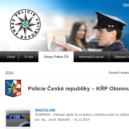
Map
Úvod
O nás
Útvary Policie ČR
Informační servis
Dopravní 
2014
Úvodní stran
Policie České republiky – KŘP Olomo
Srazil ho vlak
ŠUMPERK - Policisté zjistili, že se jedná o 21letého muže ze Zábř
por. Ing. Josef Bednařík - 31.12.2014