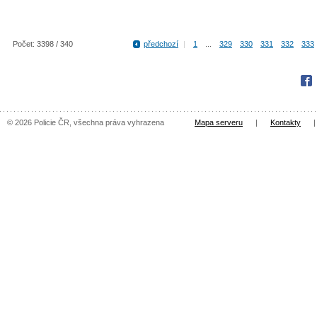
Počet: 3398 / 340
předchozí
|
1
...
329
330
331
332
333
Fac
© 2026 Policie ČR, všechna práva vyhrazena
Mapa serveru
|
Kontakty