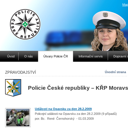
Map
Úvod
O nás
Útvary Policie ČR
Informační servis
Dopravní 
ZPRAVODAJSTVÍ
Úvodní strana
Policie České republiky – KŘP
Moravs
Události na Opavsku za den 28.2.2009
Policejní události na Opavsku za den 28.2.2009 (9 případů)
por. Bc. René Černohorský - 01.03.2009