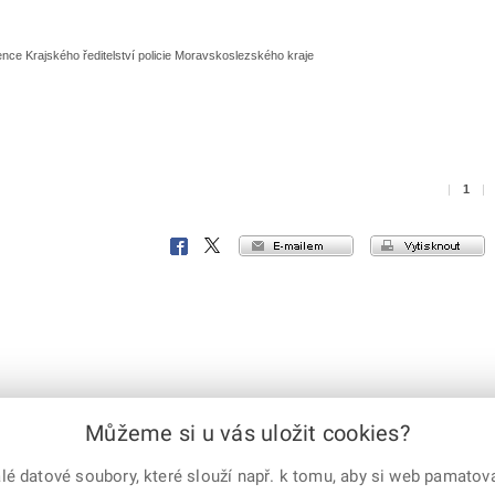
ence Krajského ředitelství policie Moravskoslezského kraje
|
1
|
e-mailem
vytisknout
Facebook
X
Corp.
Můžeme si u vás uložit cookies?
 datové soubory, které slouží např. k tomu, aby si web pamatoval