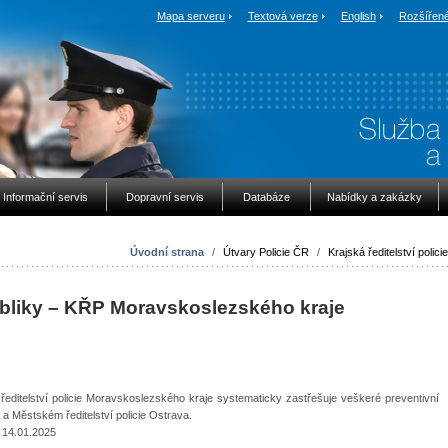
Mapa serveru
Textová verze
English
Rozšířené
Informační servis
Dopravní servis
Databáze
Nabídky a zakázky
Úvodní strana
/
Útvary Policie ČR
/
Krajská ředitelství policie
bliky – KŘP
Moravskoslezského kraje
editelství policie Moravskoslezského kraje systematicky zastřešuje veškeré preventivní
 a Městském ředitelství policie Ostrava.
 14.01.2025