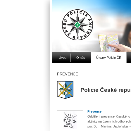
Úvod
O nás
Útvary Policie ČR
PREVENCE
Policie České repu
Prevence
Oddělení prevence Krajského ř
aktivity na územních odborech
por. Bc. Martina Jablońská -