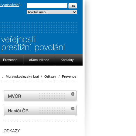
 vyhledávání
Prevence
eKomunikace
Kontakty
/
Moravskoslezský kraj
/
Odkazy
/
Prevence
MVČR
internetové stránky Hasiči ČR
ODKAZY