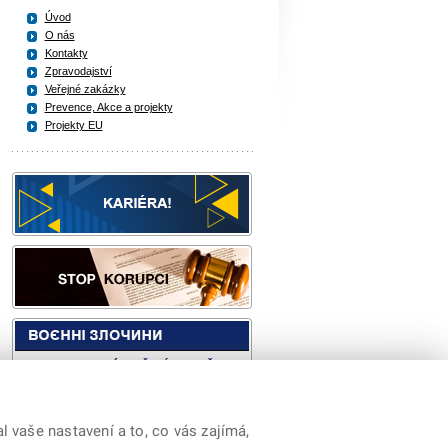
Úvod
O nás
Kontakty
Zpravodajství
Veřejné zakázky
Prevence, Akce a projekty
Projekty EU
 vaše nastavení a to, co vás zajímá,