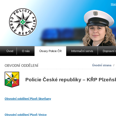
Map
Úvod
O nás
Útvary Policie ČR
Informační servis
Dopravní 
OBVODNÍ ODDĚLENÍ
Úvodní strana
/
Policie České republiky – KŘP Plzeňs
Obvodní oddělení Plzeň Skvrňany
Obvodní oddělení Plzeň Vinice