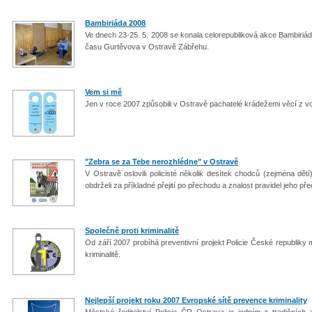
Bambiriáda 2008
Ve dnech 23-25. 5. 2008 se konala celorepubliková akce Bambiriá
času Gurtěvova v Ostravě Zábřehu.
Vem si mě
Jen v roce 2007 způsobili v Ostravě pachatelé krádežemi věcí z vo
"Zebra se za Tebe nerozhlédne" v Ostravě
V Ostravě oslovili policisté několik desítek chodců (zejména dětí)
obdrželi za příkladné přejití po přechodu a znalost pravidel jeho př
Společně proti kriminalitě
Od září 2007 probíhá preventivní projekt Policie České republiky
kriminalitě.
Nejlepší projekt roku 2007 Evropské sítě prevence kriminality
Městské ředitelství Policie ČR Ostrava je jedním z tradičníc