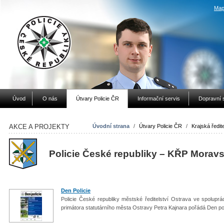
Map
Úvod
O nás
Útvary Policie ČR
Informační servis
Dopravní 
AKCE A PROJEKTY
Úvodní strana
/
Útvary Policie ČR
/
Krajská ředite
Policie České republiky – KŘP
Moravs
Den Policie
Policie České republiky městské ředitelství Ostrava ve spolupr
primátora statutárního města Ostravy Petra Kajnara pořádá Den po