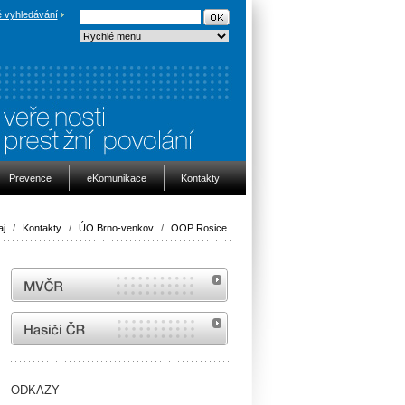
 vyhledávání
Prevence
eKomunikace
Kontakty
aj
/
Kontakty
/
ÚO Brno-venkov
/
OOP Rosice
MVČR
internetové stránky Hasiči ČR
ODKAZY