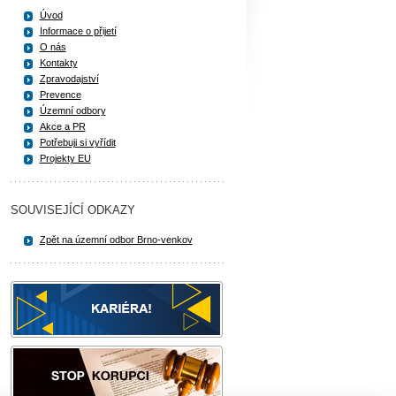
Úvod
Informace o přijetí
O nás
Kontakty
Zpravodajství
Prevence
Územní odbory
Akce a PR
Potřebuji si vyřídit
Projekty EU
SOUVISEJÍCÍ ODKAZY
Zpět na územní odbor Brno-venkov