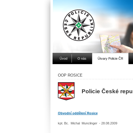
Úvod
O nás
Útvary Policie ČR
OOP ROSICE
Policie České rep
Obvodní oddělení Rosice
kpt. Bc. Michal Munclinger - 28.08.2009