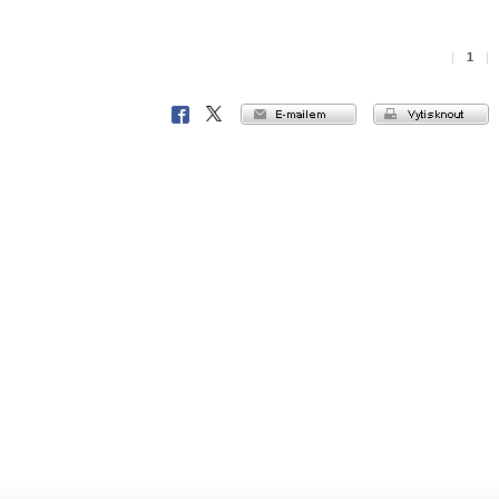
|
1
|
e-mailem
vytisknout
Facebook
X
Corp.