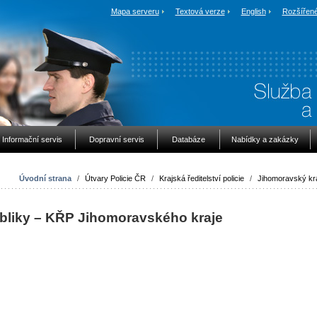
Mapa serveru
Textová verze
English
Rozšířené
Informační servis
Dopravní servis
Databáze
Nabídky a zakázky
Úvodní strana
/
Útvary Policie ČR
/
Krajská ředitelství policie
/
Jihomoravský kr
ubliky – KŘP Jihomoravského kraje