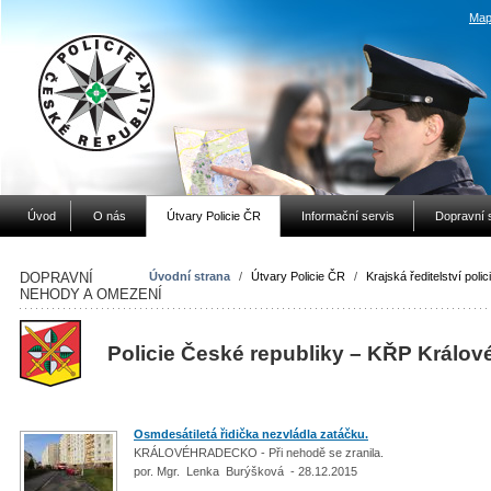
Map
Úvod
O nás
Útvary Policie ČR
Informační servis
Dopravní 
DOPRAVNÍ
Úvodní strana
/
Útvary Policie ČR
/
Krajská ředitelství polic
NEHODY A OMEZENÍ
Policie České republiky – KŘP Králov
Osmdesátiletá řidička nezvládla zatáčku.
KRÁLOVÉHRADECKO - Při nehodě se zranila.
por. Mgr. Lenka Burýšková - 28.12.2015