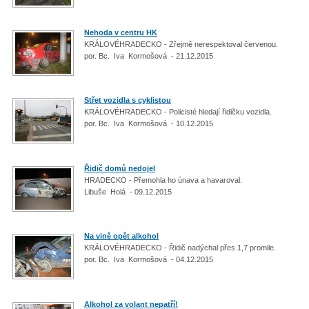
Nehoda v centru HK
KRÁLOVÉHRADECKO - Zřejmě nerespektoval červenou.
por. Bc. Iva Kormošová - 21.12.2015
Střet vozidla s cyklistou
KRÁLOVÉHRADECKO - Policisté hledají řidičku vozidla.
por. Bc. Iva Kormošová - 10.12.2015
Řidič domů nedojel
HRADECKO - Přemohla ho únava a havaroval.
Libuše Holá - 09.12.2015
Na vině opět alkohol
KRÁLOVÉHRADECKO - Řidič nadýchal přes 1,7 promile.
por. Bc. Iva Kormošová - 04.12.2015
Alkohol za volant nepatří!