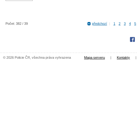
Počet: 382 / 39
předchozí
|
1
2
3
4
5
Fac
© 2026 Policie ČR, všechna práva vyhrazena
Mapa serveru
|
Kontakty