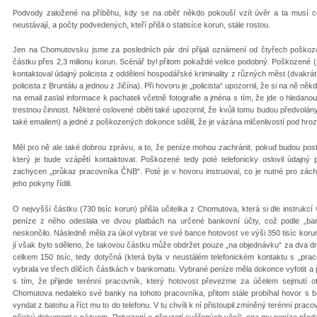
Podvody založené na příběhu, kdy se na oběť někdo pokouší vzít úvěr a ta musí co 
neustávají, a počty podvedených, kteří přišli o statisíce korun, stále rostou.
Jen na Chomutovsku jsme za posledních pár dní přijali oznámení od čtyřech poškozen
částku přes 2,3 milionu korun. Scénář byl přitom pokaždé velice podobný. Poškozené 
kontaktoval údajný policista z oddělení hospodářské kriminality z různých měst (dvakrát 
policista z Bruntálu a jednou z Jičína). Při hovoru je „policista“ upozornil, že si na ně 
na email zaslal informace k pachateli včetně fotografie a jména s tím, že jde o hledan
trestnou činnost. Některé oslovené oběti také upozornil, že kvůli tomu budou předvolány 
také emailem) a jedné z poškozených dokonce sdělil, že je vázána mlčenlivostí pod hroz
Měl pro ně ale také dobrou zprávu, a to, že peníze mohou zachránit, pokud budou po
který je bude vzápětí kontaktovat. Poškozené tedy poté telefonicky oslovil údajný p
zachycen „průkaz pracovníka ČNB“. Poté je v hovoru instruoval, co je nutné pro zác
jeho pokyny řídili.
O nejvyšší částku (730 tisíc korun) přišla učitelka z Chomutova, která si dle instrukc
peníze z něho odeslala ve dvou platbách na určené bankovní účty, což podle „ba
neskončilo. Následně měla za úkol vybrat ve své bance hotovost ve výši 350 tisíc ko
jí však bylo sděleno, že takovou částku může obdržet pouze „na objednávku“ za dva dny 
celkem 150 tisíc, tedy dotyčná (která byla v neustálém telefonickém kontaktu s „pr
vybrala ve třech dílčích částkách v bankomatu. Vybrané peníze měla dokonce vyfotit a pos
s tím, že přijede terénní pracovník, který hotovost převezme za účelem sejmutí 
Chomutova nedaleko své banky na tohoto pracovníka, přitom stále probíhal hovor s b
vyndat z batohu a říct mu to do telefonu. V tu chvíli k ní přistoupil zmíněný terénní prac
nějaký dokument s názvem „Potvrzení o převzetí svěřených věcí“, ona mu peníze předa