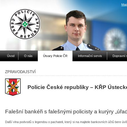
Map
Úvod
O nás
Útvary Policie ČR
Informační servis
Dopravní 
ZPRAVODAJSTVÍ
Policie České republiky – KŘP Ústeck
Falešní bankéři s falešnými policisty a kurýry „úřa
Další vlna podvodů s legendou o pachateli, který si na majitele bankovních účtů bere úvě