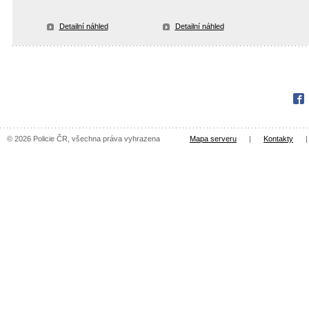
Detailní náhled
Detailní náhled
Fac
© 2026 Policie ČR, všechna práva vyhrazena
Mapa serveru
|
Kontakty