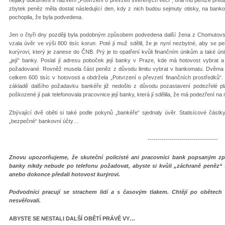
zbytek peněz měla dostat následující den, kdy z nich budou sejmuty otisky, na ban
pochopila, že byla podvedena.
Jen o čtyři dny později byla podobným způsobem podvedena další žena z Chomutovska
vzala úvěr ve výši 800 tisíc korun. Poté jí muž sdělil, že je nyní nezbytné, aby se 
kurýrovi, který je zanese do ČNB. Prý je to opatření kvůli finančním únikům a také ú
„její“ banky. Poslal jí adresu poboček její banky v Praze, kde má hotovost vybrat a
požadované. Rovněž musela část peněz z důvodu limitu vybrat v bankomatu. Dvěma
celkem 600 tisíc v hotovosti a obdržela „Potvrzení o převzetí finančních prostředků“.
základě dalšího požadavku bankéře již nedošlo z důvodu pozastavení podezřelé p
poškozené jí pak telefonovala pracovnice její banky, která jí sdělila, že má podezření na 
Zbývající dvě oběti si také podle pokynů „bankéře“ sjednaly úvěr. Statisícové částk
„bezpečné“ bankovní účty…
-----------------------------------
Znovu upozorňujeme, že skuteční policisté ani pracovníci bank popsaným z
banky nikdy nebude po telefonu požadovat, abyste si kvůli „záchraně peněz“ s
anebo dokonce předali hotovost kurýrovi.
Podvodníci pracují se strachem lidí a s časovým tlakem. Chtějí po obětech
nesvěřovali.
ABYSTE SE NESTALI DALŠÍ OBĚTÍ PRÁVĚ VY…