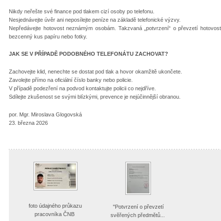
Nikdy neřešte své finance pod tlakem cizí osoby po telefonu.
Nesjednávejte úvěr ani neposílejte peníze na základě telefonické výzvy.
Nepředávejte hotovost neznámým osobám. Takzvaná „potvrzení“ o převzetí hotovosti
bezcenný kus papíru nebo fotky.
JAK SE V PŘÍPADĚ PODOBNÉHO TELEFONÁTU ZACHOVAT?
Zachovejte klid, nenechte se dostat pod tlak a hovor okamžitě ukončete.
Zavolejte přímo na oficiální číslo banky nebo policie.
V případě podezření na podvod kontaktujte policii co nejdříve.
Sdílejte zkušenost se svými blízkými, prevence je nejúčinnější obranou.
por. Mgr. Miroslava Glogovská
23. března 2026
foto údajného průkazu
"Potvrzení o převzetí
pracovníka ČNB
svěřených předmětů...