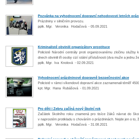
Pozvánka na vyhodnocení dopravní nehodovosti letních práz
Prázdniny v silničním provozu.
pplk. Mgr. Veronika Hodačová - 05.09.2021
Kriminalisté obvinili organizátory prostituce
Policisté Národní centrály proti organizovanému zločinu služby 
dnech obvinili tři osoby cizí státní příslušnosti (dva muže a jednu 
pplk. Mgr. Iva Knolová - 02.09.2021
Vyhodnocení prázdninové dopravně bezpečnostní akce
Policisté v rámci víkendové dopravní akce zaznamenali téměř 450
kpt. Mgr. Hana Rubášová - 01.09.2021
Pro děti i Zebru začíná nový školní rok
Začátek školního roku znamená pro tisíce žáků návrat do ško
v naprostém protikladu s chováním o prázdninách. Nejde jen o to, 
pplk. Mgr. Veronika Hodačová - 31.08.2021