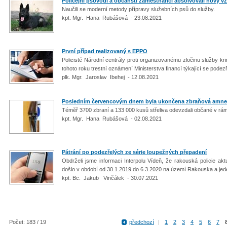
Policejní psovodi a občanští zaměstnanci absolvovali nový v
Naučili se moderní metody přípravy služebních psů do služby.
kpt. Mgr. Hana Rubášová - 23.08.2021
První případ realizovaný s EPPO
Policisté Národní centrály proti organizovanému zločinu služby kr
tohoto roku trestní oznámení Ministerstva financí týkající se podez
plk. Mgr. Jaroslav Ibehej - 12.08.2021
Posledním červencovým dnem byla ukončena zbraňová amne
Téměř 3700 zbraní a 133 000 kusů střeliva odevzdali občané v rá
kpt. Mgr. Hana Rubášová - 02.08.2021
Pátrání po podezřelých ze série loupežných přepadení
Obdrželi jsme informaci Interpolu Vídeň, že rakouská policie ak
došlo v období od 30.1.2019 do 6.3.2020 na území Rakouska a jed
kpt. Bc. Jakub Vinčálek - 30.07.2021
Počet: 183 / 19
předchozí
|
1
2
3
4
5
6
7