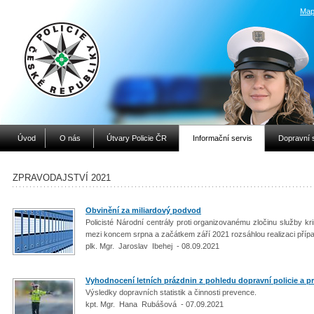
Map
Úvod
O nás
Útvary Policie ČR
Informační servis
Dopravní 
ZPRAVODAJSTVÍ 2021
Obvinění za miliardový podvod
Policisté Národní centrály proti organizovanému zločinu služby kr
mezi koncem srpna a začátkem září 2021 rozsáhlou realizaci přípa
plk. Mgr. Jaroslav Ibehej - 08.09.2021
Vyhodnocení letních prázdnin z pohledu dopravní policie a p
Výsledky dopravních statistik a činnosti prevence.
kpt. Mgr. Hana Rubášová - 07.09.2021