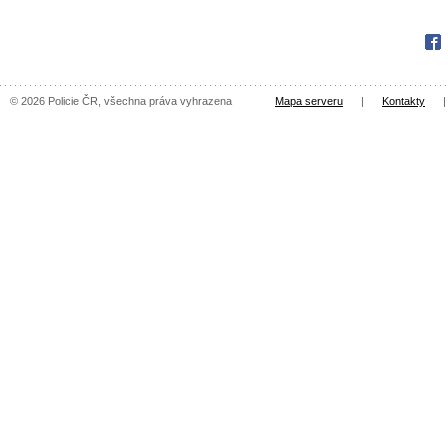
Fac
© 2026 Policie ČR, všechna práva vyhrazena
Mapa serveru
|
Kontakty