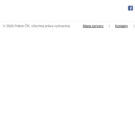
Fac
© 2026 Policie ČR, všechna práva vyhrazena
Mapa serveru
|
Kontakty