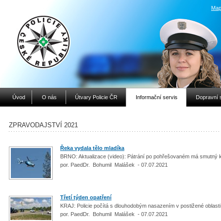
Map
Úvod
O nás
Útvary Policie ČR
Informační servis
Dopravní 
ZPRAVODAJSTVÍ 2021
Řeka vydala tělo mladíka
BRNO: Aktualizace (video): Pátrání po pohřešovaném má smutný 
por. PaedDr. Bohumil Malášek - 07.07.2021
Třetí týden opatření
KRAJ: Policie počítá s dlouhodobým nasazením v postižené oblasti
por. PaedDr. Bohumil Malášek - 07.07.2021