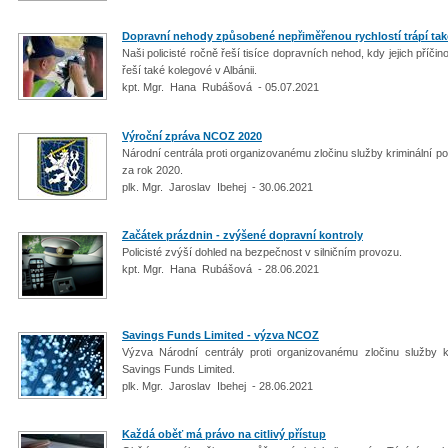
Dopravní nehody způsobené nepřiměřenou rychlostí trápí také 
Naši policisté ročně řeší tisíce dopravních nehod, kdy jejich příč
řeší také kolegové v Albánii.
kpt. Mgr. Hana Rubášová - 05.07.2021
Výroční zpráva NCOZ 2020
Národní centrála proti organizovanému zločinu služby kriminální p
za rok 2020.
plk. Mgr. Jaroslav Ibehej - 30.06.2021
Začátek prázdnin - zvýšené dopravní kontroly
Policisté zvýší dohled na bezpečnost v silničním provozu.
kpt. Mgr. Hana Rubášová - 28.06.2021
Savings Funds Limited - výzva NCOZ
Výzva Národní centrály proti organizovanému zločinu služby kri
Savings Funds Limited.
plk. Mgr. Jaroslav Ibehej - 28.06.2021
Každá oběť má právo na citlivý přístup