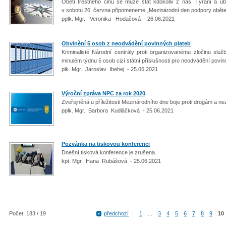
Obětí trestného činu se může stát kdokoliv z nás. Týrání a ubl
v sobotu 26. června připomeneme „Mezinárodní den podpory oběte
pplk. Mgr. Veronika Hodačová - 26.06.2021
Obvinění 5 osob z neodvádění povinných plateb
Kriminalisté Národní centrály proti organizovanému zločinu služb
minulém týdnu 5 osob cizí státní příslušnosti pro neodvádění povin
plk. Mgr. Jaroslav Ibehej - 25.06.2021
Výroční zpráva NPC za rok 2020
Zveřejněná u příležitosti Mezinárodního dne boje proti drogám a 
pplk. Mgr. Barbora Kudláčková - 25.06.2021
Pozvánka na tiskovou konferenci
Dnešní tisková konference je zrušena.
kpt. Mgr. Hana Rubášová - 25.06.2021
Počet: 183 / 19
předchozí
|
1
...
3
4
5
6
7
8
9
10