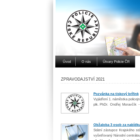
Úvod
O nás
Útvary Policie ČR
ZPRAVODAJSTVÍ 2021
Pozvánka na tiskový brífink
Vyjádření 1. náměstka policej
plk. PhDr. Ondřej Moravčík -
Obžaloba 3 osob za nabídku
Státní zástupce Krajského st
vyšetřovaný Národní centrálou 