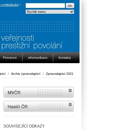
 vyhledávání
Prevence
eKomunikace
Kontakty
ství
/
Archiv zpravodajství
/
Zpravodajství 2021
MVČR
internetové stránky Hasiči ČR
SOUVISEJÍCÍ ODKAZY