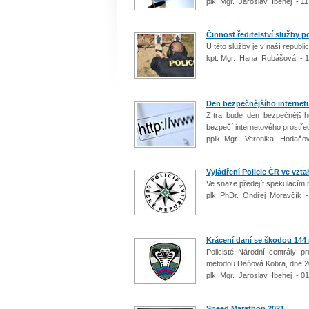
plk. Mgr. Jaroslav Ibehej - 1
Činnost ředitelství služby p
U této služby je v naší republi
kpt. Mgr. Hana Rubášová - 1
Den bezpečnějšího internet
Zítra bude den bezpečnějšího
bezpečí internetového prostře
pplk. Mgr. Veronika Hodačov
Vyjádření Policie ČR ve vzt
Ve snaze předejít spekulacím 
plk. PhDr. Ondřej Moravčík -
Krácení daní se škodou 144
Policisté Národní centrály p
metodou Daňová Kobra, dne 20.
plk. Mgr. Jaroslav Ibehej - 0
Speed Marathon 2021