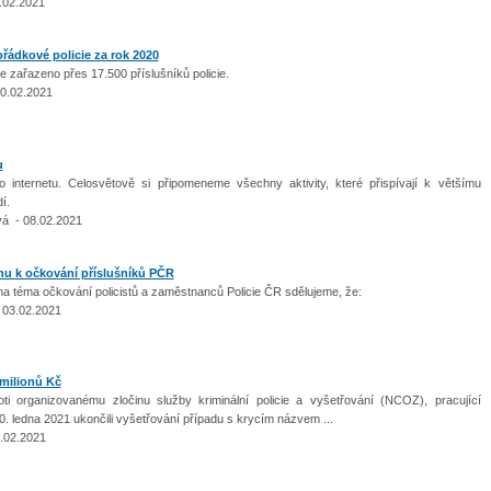
1.02.2021
ořádkové policie za rok 2020
ce zařazeno přes 17.500 příslušníků policie.
0.02.2021
u
 internetu. Celosvětově si připomeneme všechny aktivity, které přispívají k většímu
dí.
á - 08.02.2021
ahu k očkování příslušníků PČR
na téma očkování policistů a zaměstnanců Policie ČR sdělujeme, že:
 03.02.2021
 milionů Kč
roti organizovanému zločinu služby kriminální policie a vyšetřování (NCOZ), pracující
 ledna 2021 ukončili vyšetřování případu s krycím názvem ...
1.02.2021