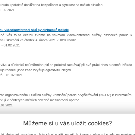
 budou policisté dohlížet na bezpečnost a plynulost na našich silnicích.
1.02.2021
ou videokonferenci služby cizinecké policie
čně Vás touto cestou zveme na tiskovou videokonferenci služby cizinecké policie k
se uskuteční ve čtvrtek 4. února 2021 v 10:00 hodin.
- 01.02.2021
 vlivu a důsledků neúměrného pití se policisté setkávají při své práci dnes a denně. Někde
uje reakce, jinde zase zvyšuje agresivitu. Negati...
á - 01.02.2021
roti organizovanému zločinu služby kriminální policie a vyšetřování (NCOZ) k informacím,
jevují v některých médiích ohledně mezinárodní operac...
1.01.2021
Můžeme si u vás uložit cookies?
předchozí
|
1
...
10
11
12
13
14
15
16
17
18
19
|
další