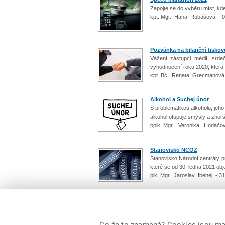
Zapojte se do výběru míst, kde
kpt. Mgr. Hana Rubášová - 0
Pozvánka na bilanční tiskov
Vážení zástupci médií, srde
vyhodnocení roku 2020, která 
kpt. Bc. Renata Grecmanová 
Alkohol a Suchej únor
S problematikou alkoholu, jeho
alkohol otupuje smysly a zhorš
pplk. Mgr. Veronika Hodačov
Stanovisko NCOZ
Stanovisko Národní centrály p
které se od 30. ledna 2021 ob
plk. Mgr. Jaroslav Ibehej - 3
Počet: 183 / 19