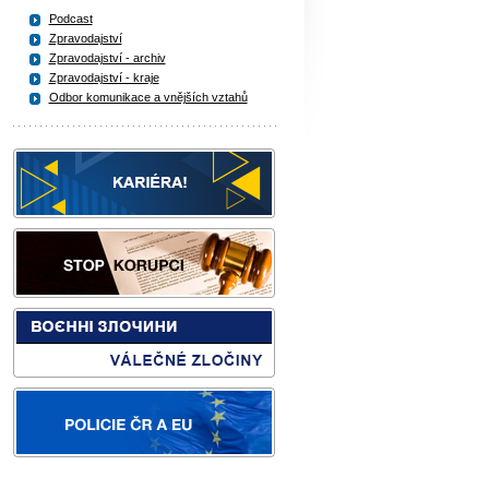
Podcast
Zpravodajství
Zpravodajství - archiv
Zpravodajství - kraje
Odbor komunikace a vnějších vztahů