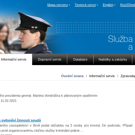
Mapa serveru
Textová verze
English
Rozšířené
Informační servis
Dopravní servis
Databáze
Nabídky a zakázky
Úvodní strana
/
Informační servis
/
Zpravodaj
ního prezidenta genmjr. Martina Vondráška k plánovaným opatřením
 11.02.2021
 ovlivnění činnosti soudů
átního zastupitelství v Brně podal obžalobu na 3 osoby pro trestný čin podvodu. Případ
proti organizovanému zločinu služby kriminální policie ...