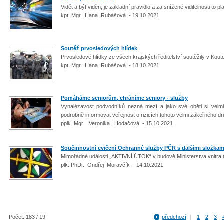
Vidět a být viděn, je základní pravidlo a za snížené viditelnosti to p
kpt. Mgr. Hana Rubášová - 19.10.2021
Soutěž prvosledových hlídek
Prvosledové hlídky ze všech krajských ředitelství soutěžily v Ko
kpt. Mgr. Hana Rubášová - 18.10.2021
Pomáháme seniorům, chráníme seniory - služby
Vynalézavost podvodníků nezná mezí a jako své oběti si velmi č
podrobně informovat veřejnost o rizicích tohoto velmi zákeřného dru
pplk. Mgr. Veronika Hodačová - 15.10.2021
Součinnostní cvičení Ochranné služby PČR s dalšími složkam
Mimořádné události „AKTIVNÍ ÚTOK“ v budově Ministerstva vnitra Č
plk. PhDr. Ondřej Moravčík - 14.10.2021
Počet: 183 / 19
předchozí
|
1
2
3