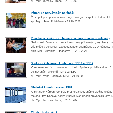
plk. Mgr. Jaroslav Ibehej - 25.10.2021
Pátrání po nezvěstném potápěči
Čeští potápěči pomohli slovenským kolegům vypátrat hledané tělo.
kpt. Mgr. Hana Rubášová - 23.10.2021
Pomáháme seniorům, chráníme seniory – zneužití solidarity
Nedostatek času a pozornosti ze strany příbuzných, zrychlený ži
vše může v seniorech vzbuzovat pocit osamělosti a zbytečnosti. P
pplk. Mgr. Veronika Hodačová - 22.10.2021
Společná Zahajovací konference PDP 1 a PDP 2
V reprezentačních prostorech Hotelu Spiritka proběhla dne 1
definovaných projektů PDP 1 a PDP2.
plk. Mgr. Ivana Ježková MBA - 21.10.2021
Obvinění 2 osob z krácení DPH
Kriminalisté Národní centrály proti organizovanému zločinu služby 
metodou tzv. Daňové Kobry, v uplynulých dnech prováděli úkony tre
plk. Mgr. Jaroslav Ibehej - 20.10.2021
Chodci, buďte vidět!