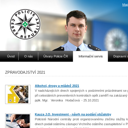
Map
Úvod
O nás
Útvary Policie ČR
Informační servis
Dopravní 
ZPRAVODAJSTVÍ 2021
Alkohol, drogy a mládež 2021
V nadcházejících dnech spojených s podzimními prázdninami se po
při celostátních preventivních kontrolách opět zaměří na zakázaný 
pplk. Mgr. Veronika Hodačová - 25.10.2021
Kauza J.O. Investment - návrh na podání obžaloby
Policisté Národní centrály proti organizovanému zločinu služby 
dnech podali státnímu zástupci Vrchního státního zastupitelství v 