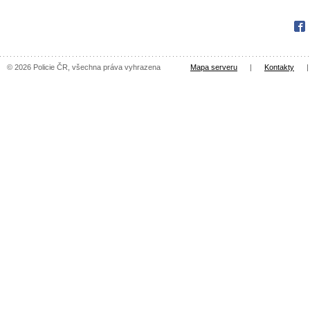
Fac
© 2026 Policie ČR, všechna práva vyhrazena
Mapa serveru
|
Kontakty