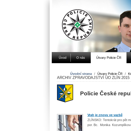
Úvod
O nás
Útvary Policie ČR
Úvodní strana
/
Útvary Policie ČR
/
Kr
ARCHIV ZPRAVODAJSTVÍ ÚO ZLÍN 2015
Policie České repu
Vrah je znovu ve vazbě
ZLÍNSKO: Tentokrát pro pět m
por. Bc. Monika Kozumplíkov