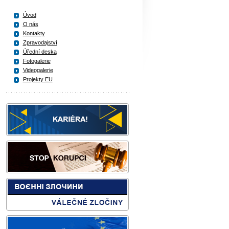
Úvod
O nás
Kontakty
Zpravodajství
Úřední deska
Fotogalerie
Videogalerie
Projekty EU