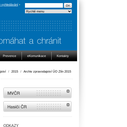
 vyhledávání
Prevence
eKomunikace
Kontakty
jství
/
2015
/
Archiv zpravodajství ÚO Zlín 2015
MVČR
internetové stránky Hasiči ČR
ODKAZY