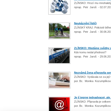
ZLÍNSKO: Hrozí mu mnohaletý
nprap. Petr Jaroš - 02.07.20
Neukáznění řidiči
ZLÍNSKÝ KRAJ: Policisté během
nprap. Petr Jaroš - 30.06.20
ZLÍNSKO: Hledáme svědky d
Kdo komu nedal přednost?
nprap. Petr Jaroš - 29.06.20
Neznámá žena připravila sen
ZLÍNSKO: Vydávala se za její
por. Bc. Monika Kozumplíkov
Je jí teprve jednadvacet, ale 
ZLÍNSKO: Připravila je celkem
por. Bc. Monika Kozumplíkov