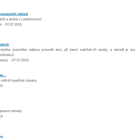
dopravních nehod
líně a druhá v Luhačovicích.
á - 07.07.2015
outech
nského územního odboru provedli akci, při které zadrželi tři osoby, a obvinili je pro
evěstinců
ánský - 07.07.2015
je…
měli tři úspěšné zásahy.
15
pravní nehody.
15
ku