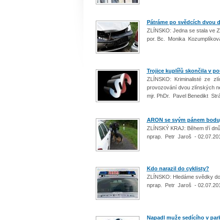
Pátráme po svědcích dvou 
ZLÍNSKO: Jedna se stala ve Z
por. Bc. Monika Kozumplíkov
Trojice kuplířů skončila v p
ZLÍNSKO: Kriminalisté ze zlí
provozování dvou zlínských n
mjr. PhDr. Pavel Benedikt Str
ARON se svým pánem bodu
ZLÍNSKÝ KRAJ: Během tří dnů 
nprap. Petr Jaroš - 02.07.20
Kdo narazil do cyklisty?
ZLÍNSKO: Hledáme svědky do
nprap. Petr Jaroš - 02.07.20
Napadl muže sedícího v par