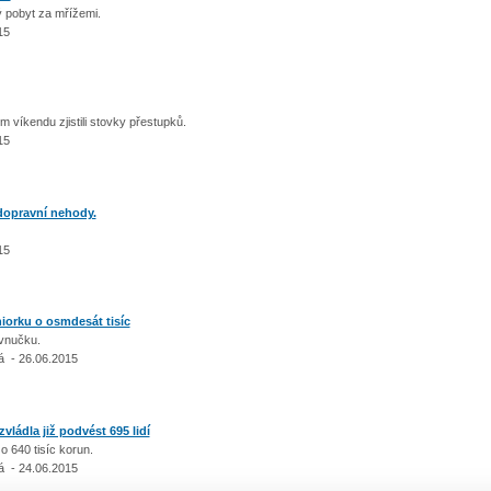
 pobyt za mřížemi.
15
 víkendu zjistili stovky přestupků.
15
opravní nehody.
15
iorku o osmdesát tisíc
 vnučku.
á - 26.06.2015
zvládla již podvést 695 lidí
 o 640 tisíc korun.
á - 24.06.2015