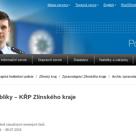
Mapa serveru
Textová verze
English
Rozšířené
Informační servis
Dopravní servis
Databáze
Nabídky a zakázky
ajská ředitelství policie
/
Zlínský kraj
/
Zpravodajství Zlínského kraje
/
Archiv zpravoda
bliky – KŘP Zlínského kraje
éně závažných trestných činů.
á - 08.07.2015