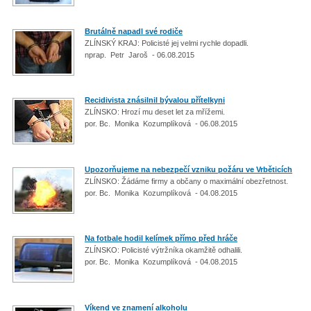
Brutálně napadl své rodiče
ZLÍNSKÝ KRAJ: Policisté jej velmi rychle dopadli.
nprap. Petr Jaroš - 06.08.2015
Recidivista znásilnil bývalou přítelkyni
ZLÍNSKO: Hrozí mu deset let za mřížemi.
por. Bc. Monika Kozumplíková - 06.08.2015
Upozorňujeme na nebezpečí vzniku požáru ve Vrběticích
ZLÍNSKO: Žádáme firmy a občany o maximální obezřetnost.
por. Bc. Monika Kozumplíková - 04.08.2015
Na fotbale hodil kelímek přímo před hráče
ZLÍNSKO: Policisté výtržníka okamžitě odhalili.
por. Bc. Monika Kozumplíková - 04.08.2015
Víkend ve znamení alkoholu