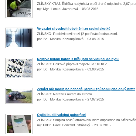
ZLÍNSKÝ KRAJ: Řidička nadýchala o půl druhé odpoledne 2,67 pro
mjr. Mgr. Lenka Javorková - 03.08.2015
Ve vazbě si vyslechl obvinění ze sedmi skutků
ZLÍNSKO: Recidivistovi hrozí již po třinácté odsouzení.
por. Bc. Monika Kozumplíková - 03.08.2015
Nejprve ukradl batoh s klíči, pak se vloupal do bytu
ZLÍNSKO: Celkově připravil majitelku o 110 tisíc.
por. Bc. Monika Kozumplíková - 03.08.2015
Zemřel pár hodin po nehodě, kterou způsobil jeho opilý bratr
ZLÍNSKO: Narazil s autem do stromu.
por. Bc. Monika Kozumplíková - 27.07.2015
Opilci budili veřejné pohoršení
ZLÍNSKO: Skupina opilců otravovala lidem odpoledne na Štěrkovišti
mjr. PhDr. Pavel Benedikt Stránský - 23.07.2015