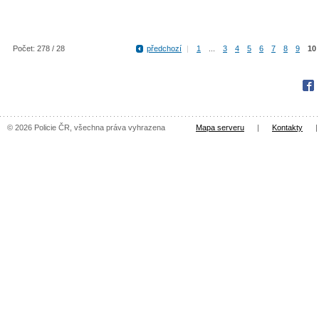
Počet: 278 / 28
předchozí
|
1
...
3
4
5
6
7
8
9
10
Fac
© 2026 Policie ČR, všechna práva vyhrazena
Mapa serveru
|
Kontakty