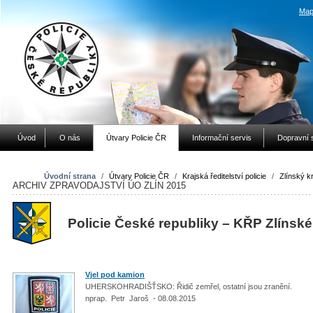
Map
Úvod
O nás
Útvary Policie ČR
Informační servis
Dopravní 
Úvodní strana
/
Útvary Policie ČR
/
Krajská ředitelství policie
/
Zlínský kr
ARCHIV ZPRAVODAJSTVÍ ÚO ZLÍN 2015
Policie České republiky – KŘP Zlínské
Vjel pod kamion
UHERSKOHRADIŠŤSKO: Řidič zemřel, ostatní jsou zranění.
nprap. Petr Jaroš - 08.08.2015