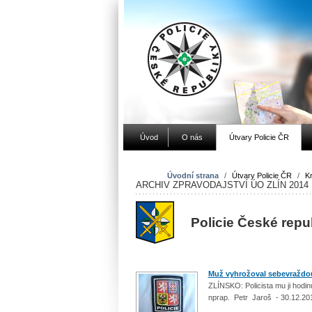
Úvod
O nás
Útvary Policie ČR
Úvodní strana
/
Útvary Policie ČR
/
Kr
ARCHIV ZPRAVODAJSTVÍ ÚO ZLÍN 2014
Policie České repu
Muž vyhrožoval sebevraždo
ZLÍNSKO: Policista mu ji hodi
nprap. Petr Jaroš - 30.12.20