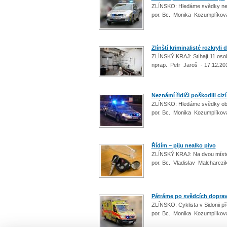
ZLÍNSKO: Hledáme svědky n
por. Bc. Monika Kozumplíkov
Zlínští kriminalisté rozkryli
ZLÍNSKÝ KRAJ: Stíhají 11 osob
nprap. Petr Jaroš - 17.12.20
Neznámí řidiči poškodili cizí
ZLÍNSKO: Hledáme svědky o
por. Bc. Monika Kozumplíkov
Řídím – piju nealko pivo
ZLÍNSKÝ KRAJ: Na dvou míste
por. Bc. Vladislav Malcharczi
Pátráme po svědcích dopra
ZLÍNSKO: Cyklista v Sidonii př
por. Bc. Monika Kozumplíkov