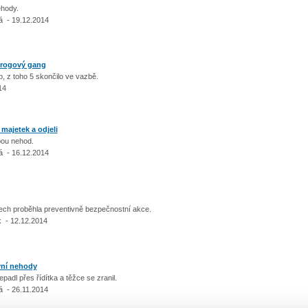
ehody.
á - 19.12.2014
 drogový gang
, z toho 5 skončilo ve vazbě.
14
 majetek a odjeli
bou nehod.
á - 16.12.2014
ch proběhla preventivně bezpečnostní akce.
k - 12.12.2014
vní nehody
epadl přes řídítka a těžce se zranil.
á - 26.11.2014