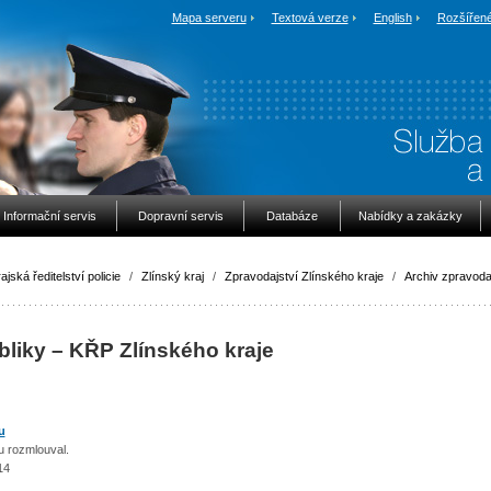
Mapa serveru
Textová verze
English
Rozšířené
Informační servis
Dopravní servis
Databáze
Nabídky a zakázky
ajská ředitelství policie
/
Zlínský kraj
/
Zpravodajství Zlínského kraje
/
Archiv zpravoda
bliky – KŘP Zlínského kraje
u
nu rozmlouval.
14