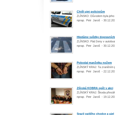
Chtěl ujet policistům
ZLÍNSKO: Důvodem byla jeho 
nprap. Petr Jaroš - 30.12.20
Hledáme svědky dopravníc
ZLÍNSKO: Pád ženy v autobus
nprap. Petr Jaroš - 30.12.20
Pobodal manželku nožem
ZLÍNSKÝ KRAJ: Ta zraněním 
nprap. Petr Jaroš - 22.12.20
Zlínská KOBRA opět v akci
ZLÍNSKÝ KRAJ: Škoda přesáhla
nprap. Petr Jaroš - 19.12.20
Srazil opilého chodce a ujel