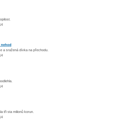
opilost.
14
h nehod
e a sražená dívka na přechodu.
14
podlehla.
14
 tři sta milionů korun.
14