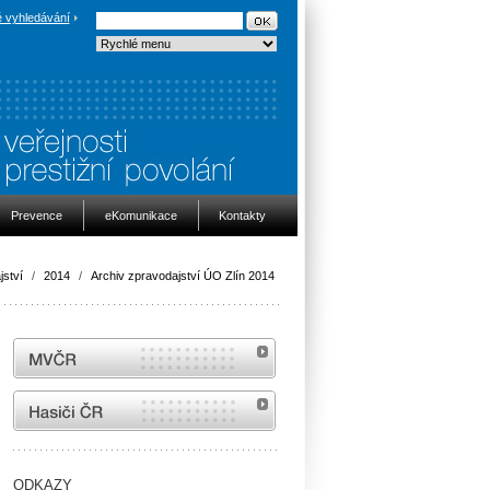
 vyhledávání
Prevence
eKomunikace
Kontakty
jství
/
2014
/
Archiv zpravodajství ÚO Zlín 2014
MVČR
internetové stránky Hasiči ČR
ODKAZY