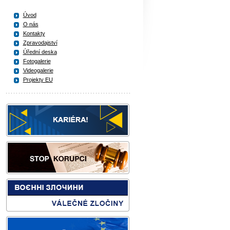
Úvod
O nás
Kontakty
Zpravodajství
Úřední deska
Fotogalerie
Videogalerie
Projekty EU