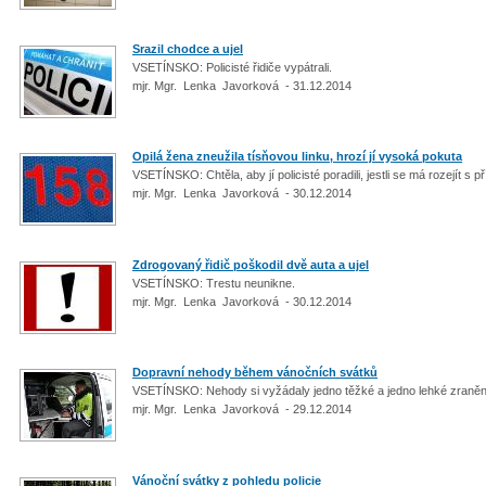
Srazil chodce a ujel
VSETÍNSKO: Policisté řidiče vypátrali.
mjr. Mgr. Lenka Javorková - 31.12.2014
Opilá žena zneužila tísňovou linku, hrozí jí vysoká pokuta
VSETÍNSKO: Chtěla, aby jí policisté poradili, jestli se má rozejít s p
mjr. Mgr. Lenka Javorková - 30.12.2014
Zdrogovaný řidič poškodil dvě auta a ujel
VSETÍNSKO: Trestu neunikne.
mjr. Mgr. Lenka Javorková - 30.12.2014
Dopravní nehody během vánočních svátků
VSETÍNSKO: Nehody si vyžádaly jedno těžké a jedno lehké zraně
mjr. Mgr. Lenka Javorková - 29.12.2014
Vánoční svátky z pohledu policie