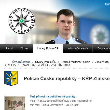
Map
Úvod
O nás
Útvary Policie ČR
Informační servis
Dopravní 
Úvodní strana
/
Útvary Policie ČR
/
Krajská ředitelství policie
/
Zlínský kraj
ARCHIV ZPRAVODAJSTVÍ ÚO VSETÍN 2014
Policie České republiky – KŘP Zlínské
Muž přinesl na policii ostré granáty
VSETÍNSKO: Jeho počínání bylo velmi nebezpečné!
mjr. Mgr. Lenka Javorková - 31.12.2014