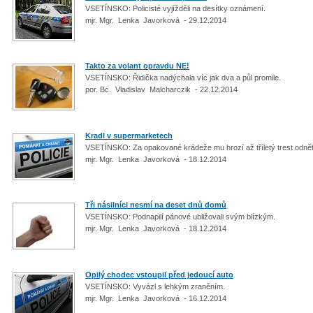
VSETÍNSKO: Policisté vyjížděli na desítky oznámení.
mjr. Mgr. Lenka Javorková - 29.12.2014
Takto za volant opravdu NE!
VSETÍNSKO: Řidička nadýchala víc jak dva a půl promile.
por. Bc. Vladislav Malcharczik - 22.12.2014
Kradl v supermarketech
VSETÍNSKO: Za opakované krádeže mu hrozí až tříletý trest odně
mjr. Mgr. Lenka Javorková - 18.12.2014
Tři násilníci nesmí na deset dnů domů
VSETÍNSKO: Podnapilí pánové ubližovali svým blízkým.
mjr. Mgr. Lenka Javorková - 18.12.2014
Opilý chodec vstoupil před jedoucí auto
VSETÍNSKO: Vyvázl s lehkým zraněním.
mjr. Mgr. Lenka Javorková - 16.12.2014