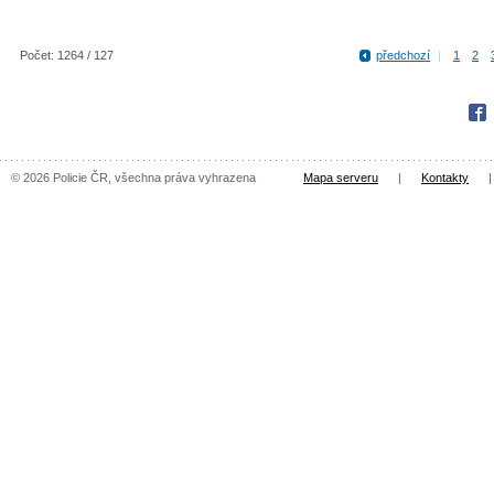
Počet: 1264 / 127
předchozí
|
1
2
Fac
© 2026 Policie ČR, všechna práva vyhrazena
Mapa serveru
|
Kontakty