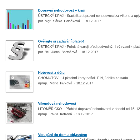
Dopravní nehodovost v kraji
ÚSTECKÝ KRAJ - Statistika dopravní nehodovosti za víkend a upl
por. Mgr. Šárka Poláčková - 18.12.2017
Ověřujte si zadávání plateb!
ÚSTECKÝ KRAJ - Policisté varují před podvodnými výzvami k pla
por. Bc. Alena Bartošová - 18.12.2017
Hotovost z účtu
CHOMUTOV - U platební karty našel i PIN, Jablka ze sadu.....
nprap. Marie Pivková - 18.12.2017
Víkendová nehodovost
LITOMĚŘICKO – Přehled dopravní nehodovosti v období od 15. 12.
nprap. Pavla Kofrová - 18.12.2017
Vloupání do domu objasněno
TEPLICKO - Pachateli hrozí až tříleté vězení; Odcizená kabelka...