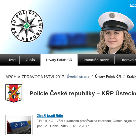
Map
Úvod
O nás
Útvary Policie ČR
Informační servis
Dopravní 
ARCHIV ZPRAVODAJSTVÍ 2017
Úvodní strana
/
Útvary Policie ČR
/
Krajsk
Policie České republiky – KŘP Ústeck
Zboží kradl řidič
TEPLICKO - Věci z kamionu prodával na internetu; Odnesl si jen pr
por. Bc. Daniel Vítek - 18.12.2017