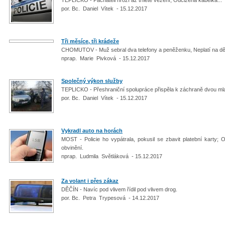
por. Bc. Daniel Vítek - 15.12.2017
Tři měsíce, tři krádeže
CHOMUTOV - Muž sebral dva telefony a peněženku, Neplatí na dě
nprap. Marie Pivková - 15.12.2017
Společný výkon služby
TEPLICKO - Přeshraniční spolupráce přispěla k záchraně dvou mla
por. Bc. Daniel Vítek - 15.12.2017
Vykradl auto na horách
MOST - Policie ho vypátrala, pokusil se zbavit platební karty; O
obvinění.
nprap. Ludmila Světláková - 15.12.2017
Za volant i přes zákaz
DĚČÍN - Navíc pod vlivem řídil pod vlivem drog.
por. Bc. Petra Trypesová - 14.12.2017