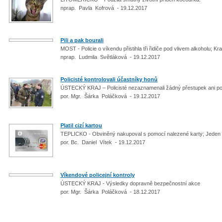
nprap. Pavla Kofrová - 19.12.2017
Pili a pak bourali
MOST - Policie o víkendu přistihla tři řidiče pod vlivem alkoholu; K
nprap. Ludmila Světláková - 19.12.2017
Policisté kontrolovali účastníky honů
ÚSTECKÝ KRAJ – Policisté nezaznamenali žádný přestupek ani poži
por. Mgr. Šárka Poláčková - 19.12.2017
Platil cizí kartou
TEPLICKO - Obviněný nakupoval s pomocí nalezené karty; Jeden př
por. Bc. Daniel Vítek - 19.12.2017
Víkendové policejní kontroly
ÚSTECKÝ KRAJ - Výsledky dopravně bezpečnostní akce
por. Mgr. Šárka Poláčková - 18.12.2017