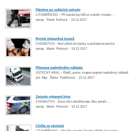
Pátráme po svědcích nehody
LITOMĚŘICKO – Při havárii byl těžce zraněn chodec…
nprap. Pavla Kofrová - 19.12.2017
Rychle objasněná loupež
CHOMUTOV - Muž přišel do banky a požadoval peníze
nprap. Marie Pivková - 19.12.2017
Přeprava nadměrného nákladu
ÚSTECKÝ KRAJ – Řidiči, pozor, krajem pojede nadměrný náklad!
por. Mgr. Šárka Poláčková - 19.12.2017
Zmizelo vybavení bytu
CHOMUTOV - Žena věci odstěhovala, Bez peněz.....
nprap. Marie Pivková - 19.12.2017
Chtěla se obohatit
LITOMĚŘICKO – Použila smutný životní příběh kocourka.