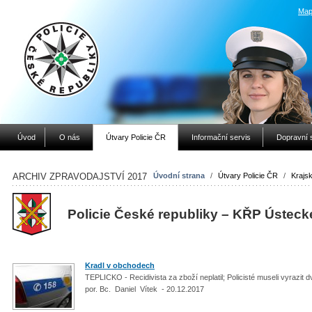
Map
Úvod
O nás
Útvary Policie ČR
Informační servis
Dopravní 
ARCHIV ZPRAVODAJSTVÍ 2017
Úvodní strana
/
Útvary Policie ČR
/
Krajsk
Policie České republiky – KŘP Ústeck
Kradl v obchodech
TEPLICKO - Recidivista za zboží neplatil; Policisté museli vyrazit
por. Bc. Daniel Vítek - 20.12.2017