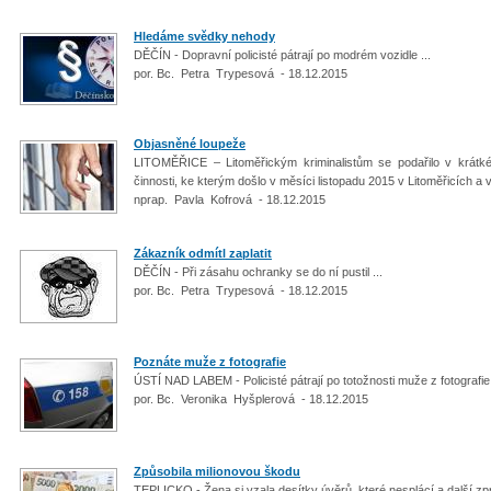
Hledáme svědky nehody
DĚČÍN - Dopravní policisté pátrají po modrém vozidle ...
por. Bc. Petra Trypesová - 18.12.2015
Objasněné loupeže
LITOMĚŘICE – Litoměřickým kriminalistům se podařilo v krátké
činnosti, ke kterým došlo v měsíci listopadu 2015 v Litoměřicích 
nprap. Pavla Kofrová - 18.12.2015
Zákazník odmítl zaplatit
DĚČÍN - Při zásahu ochranky se do ní pustil ...
por. Bc. Petra Trypesová - 18.12.2015
Poznáte muže z fotografie
ÚSTÍ NAD LABEM - Policisté pátrají po totožnosti muže z fotografi
por. Bc. Veronika Hyšplerová - 18.12.2015
Způsobila milionovou škodu
TEPLICKO - Žena si vzala desítky úvěrů, které nesplácí a další zp