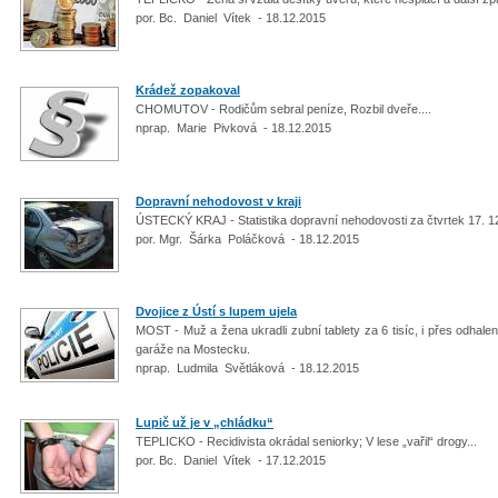
por. Bc. Daniel Vítek - 18.12.2015
Krádež zopakoval
CHOMUTOV - Rodičům sebral peníze, Rozbil dveře....
nprap. Marie Pivková - 18.12.2015
Dopravní nehodovost v kraji
ÚSTECKÝ KRAJ - Statistika dopravní nehodovosti za čtvrtek 17. 
por. Mgr. Šárka Poláčková - 18.12.2015
Dvojice z Ústí s lupem ujela
MOST - Muž a žena ukradli zubní tablety za 6 tisíc, i přes odhalení z
garáže na Mostecku.
nprap. Ludmila Světláková - 18.12.2015
Lupič už je v „chládku“
TEPLICKO - Recidivista okrádal seniorky; V lese „vařil“ drogy...
por. Bc. Daniel Vítek - 17.12.2015