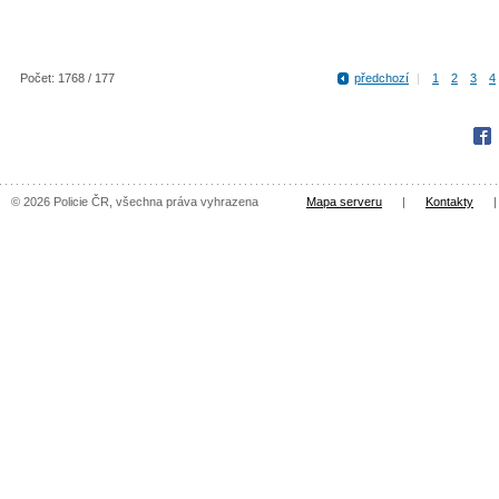
Počet: 1768 / 177
předchozí
|
1
2
3
4
Fac
© 2026 Policie ČR, všechna práva vyhrazena
Mapa serveru
|
Kontakty