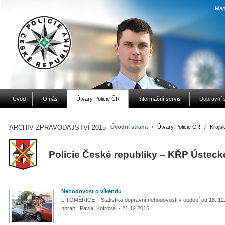
Map
Úvod
O nás
Útvary Policie ČR
Informační servis
Dopravní 
ARCHIV ZPRAVODAJSTVÍ 2015
Úvodní strana
/
Útvary Policie ČR
/
Krajsk
Policie České republiky – KŘP Ústeck
Nehodovost o víkendu
LITOMĚŘICE – Statistika dopravní nehodovosti v období od 18. 12.
nprap. Pavla Kofrová - 21.12.2015