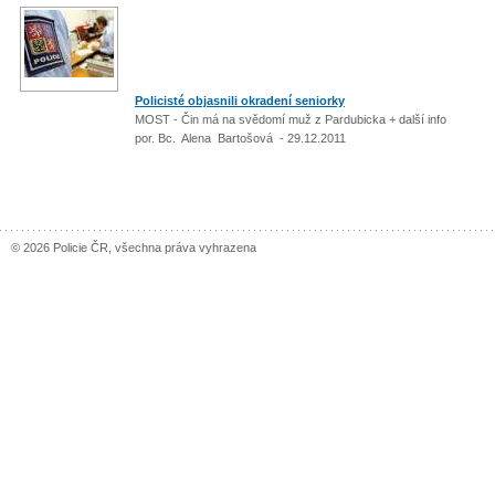
Policisté objasnili okradení seniorky
MOST - Čin má na svědomí muž z Pardubicka + další info
por. Bc. Alena Bartošová - 29.12.2011
© 2026 Policie ČR, všechna práva vyhrazena