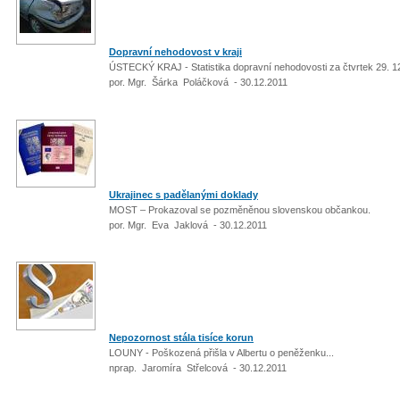
Dopravní nehodovost v kraji
ÚSTECKÝ KRAJ - Statistika dopravní nehodovosti za čtvrtek 29. 1
por. Mgr. Šárka Poláčková - 30.12.2011
Ukrajinec s padělanými doklady
MOST – Prokazoval se pozměněnou slovenskou občankou.
por. Mgr. Eva Jaklová - 30.12.2011
Nepozornost stála tisíce korun
LOUNY - Poškozená přišla v Albertu o peněženku...
nprap. Jaromíra Střelcová - 30.12.2011