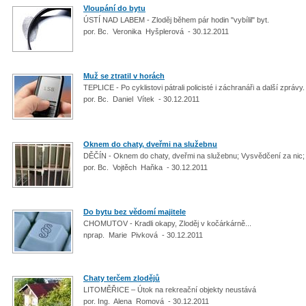
Vloupání do bytu
ÚSTÍ NAD LABEM - Zloděj během pár hodin "vybílil" byt.
por. Bc. Veronika Hyšplerová - 30.12.2011
Muž se ztratil v horách
TEPLICE - Po cyklistovi pátrali policisté i záchranáři a další zprávy
por. Bc. Daniel Vítek - 30.12.2011
Oknem do chaty, dveřmi na služebnu
DĚČÍN - Oknem do chaty, dveřmi na služebnu; Vysvědčení za nic; E
por. Bc. Vojtěch Haňka - 30.12.2011
Do bytu bez vědomí majitele
CHOMUTOV - Kradli okapy, Zloděj v kočárkárně...
nprap. Marie Pivková - 30.12.2011
Chaty terčem zlodějů
LITOMĚŘICE – Útok na rekreační objekty neustává
por. Ing. Alena Romová - 30.12.2011