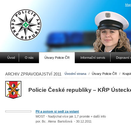
Map
Úvod
O nás
Útvary Policie ČR
Informační servis
Dopravní 
ARCHIV ZPRAVODAJSTVÍ 2011
Úvodní strana
/
Útvary Policie ČR
/
Krajsk
Policie České republiky – KŘP Ústeck
Pil a potom si sedl za volant
MOST - Nadýchal více jak 1,7 promile + další info
por. Bc. Alena Bartošová - 30.12.2011