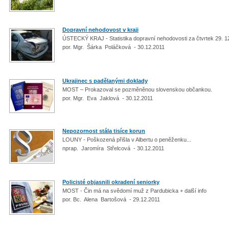
Dopravní nehodovost v kraji
ÚSTECKÝ KRAJ - Statistika dopravní nehodovosti za čtvrtek 29. 1
por. Mgr. Šárka Poláčková - 30.12.2011
Ukrajinec s padělanými doklady
MOST – Prokazoval se pozměněnou slovenskou občankou.
por. Mgr. Eva Jaklová - 30.12.2011
Nepozornost stála tisíce korun
LOUNY - Poškozená přišla v Albertu o peněženku...
nprap. Jaromíra Střelcová - 30.12.2011
Policisté objasnili okradení seniorky
MOST - Čin má na svědomí muž z Pardubicka + další info
por. Bc. Alena Bartošová - 29.12.2011