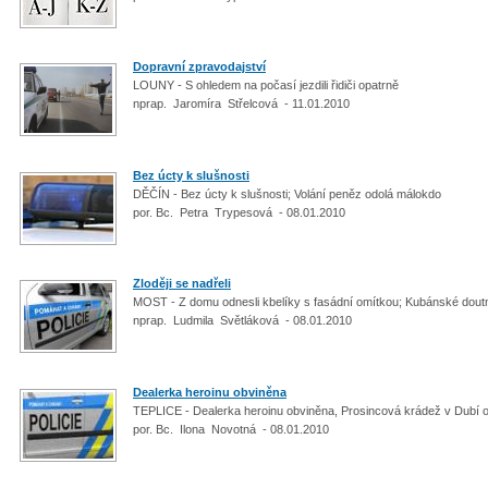
Dopravní zpravodajství
LOUNY - S ohledem na počasí jezdili řidiči opatrně
nprap. Jaromíra Střelcová - 11.01.2010
Bez úcty k slušnosti
DĚČÍN - Bez úcty k slušnosti; Volání peněz odolá málokdo
por. Bc. Petra Trypesová - 08.01.2010
Zloději se nadřeli
MOST - Z domu odnesli kbelíky s fasádní omítkou; Kubánské doutn
nprap. Ludmila Světláková - 08.01.2010
Dealerka heroinu obviněna
TEPLICE - Dealerka heroinu obviněna, Prosincová krádež v Dubí 
por. Bc. Ilona Novotná - 08.01.2010