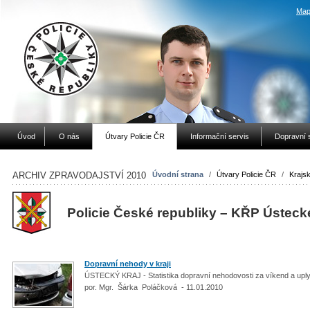
Map
Úvod
O nás
Útvary Policie ČR
Informační servis
Dopravní 
ARCHIV ZPRAVODAJSTVÍ 2010
Úvodní strana
/
Útvary Policie ČR
/
Krajsk
Policie České republiky – KŘP Ústeck
Dopravní nehody v kraji
ÚSTECKÝ KRAJ - Statistika dopravní nehodovosti za víkend a upl
por. Mgr. Šárka Poláčková - 11.01.2010