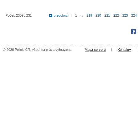
Počet: 2309 / 231
předchozí
|
1
...
219
220
221
222
223
224
Fac
© 2026 Policie ČR, všechna práva vyhrazena
Mapa serveru
|
Kontakty