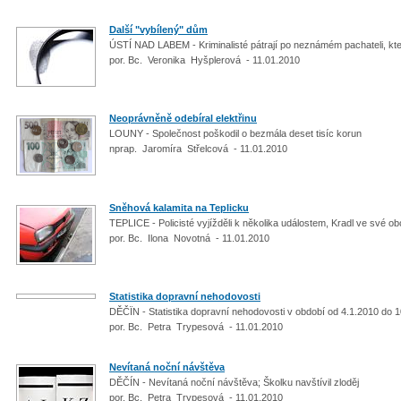
Další "vybílený" dům
ÚSTÍ NAD LABEM - Kriminalisté pátrají po neznámém pachateli, kt
por. Bc. Veronika Hyšplerová - 11.01.2010
Neoprávněně odebíral elektřinu
LOUNY - Společnost poškodil o bezmála deset tisíc korun
nprap. Jaromíra Střelcová - 11.01.2010
Sněhová kalamita na Teplicku
TEPLICE - Policisté vyjížděli k několika událostem, Kradl ve své obc
por. Bc. Ilona Novotná - 11.01.2010
Statistika dopravní nehodovosti
DĚČÏN - Statistika dopravní nehodovosti v období od 4.1.2010 do 
por. Bc. Petra Trypesová - 11.01.2010
Nevítaná noční návštěva
DĚČÍN - Nevítaná noční návštěva; Školku navštívil zloděj
por. Bc. Petra Trypesová - 11.01.2010