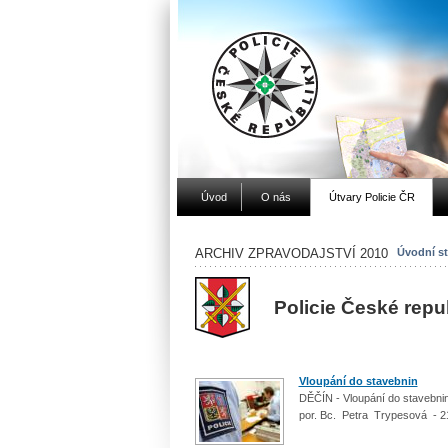
Úvod
O nás
Útvary Policie ČR
ARCHIV ZPRAVODAJSTVÍ 2010
Úvodní st
Policie České repu
Vloupání do stavebnin
DĚČÍN - Vloupání do stavebnin
por. Bc. Petra Trypesová - 2