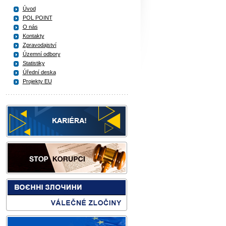
Úvod
POL POINT
O nás
Kontakty
Zpravodajství
Územní odbory
Statistiky
Úřední deska
Projekty EU