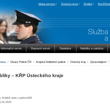
Mapa serveru
Textová verze
English
Rozšířené
Informační servis
Dopravní servis
Databáze
Nabídky a zakázky
rana
/
Útvary Policie ČR
/
Krajská ředitelství policie
/
Ústecký kraj
/
Zpravodajství
/
bliky – KŘP Ústeckého kraje
; Krádež auta z parkoviště
1.01.2010