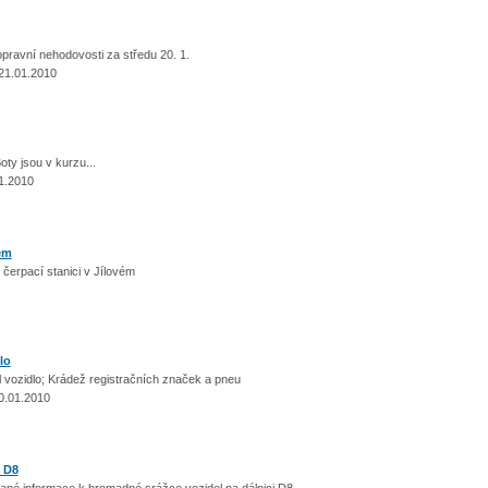
pravní nehodovosti za středu 20. 1.
21.01.2010
ty jsou v kurzu...
1.2010
ém
čerpací stanici v Jílovém
lo
 vozidlo; Krádež registračních značek a pneu
0.01.2010
 D8
né informace k hromadné srážce vozidel na dálnici D8.