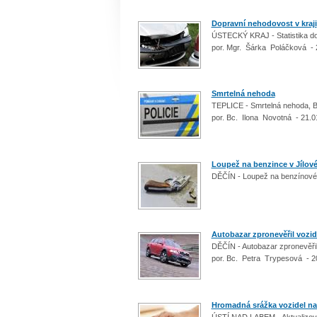
Dopravní nehodovost v kraji
ÚSTECKÝ KRAJ - Statistika do
por. Mgr. Šárka Poláčková - 
Smrtelná nehoda
TEPLICE - Smrtelná nehoda, Bo
por. Bc. Ilona Novotná - 21.0
Loupež na benzince v Jílov
DĚČÍN - Loupež na benzínové 
Autobazar zpronevěřil vozid
DĚČÍN - Autobazar zpronevěřil
por. Bc. Petra Trypesová - 2
Hromadná srážka vozidel na
ÚSTÍ NAD LABEM - Aktualizova