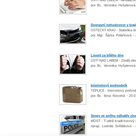
por. Bc. Veronika Hyšplerová
Dopravní nehodovost v kraji
ÚSTECKÝ KRAJ - Statistika do
por. Mgr. Šárka Poláčková - 
Loupil za bílého dne
ÚSTÍ NAD LABEM - Zloděj olou
por. Bc. Veronika Hyšplerová
Internetový podvodník
TEPLICE - Internetový podvodn
por. Bc. Ilona Novotná - 20.0
Stopy ve sněhu odhalily zlo
MOST - Ti pilně kradli kovový 
nprap. Ludmila Světláková - 