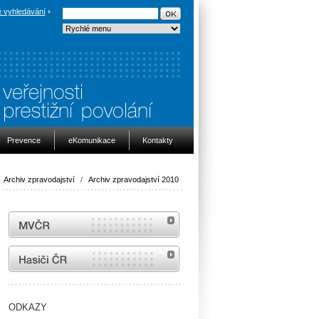
 vyhledávání
Prevence
eKomunikace
Kontakty
Archiv zpravodajství
/
Archiv zpravodajství 2010
MVČR
internetové stránky Hasiči ČR
ODKAZY