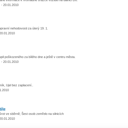
 - 20.01.2010
pravní nehodovosti za úterý 19. 1.
20.01.2010
pil poškozeného za bílého dne a ještě v centru města.
 - 20.01.2010
ík, Ujel bez zaplacení..
1.2010
děje
šrot ve sběrně; Šest osob zemřelo na silnicích
20.01.2010