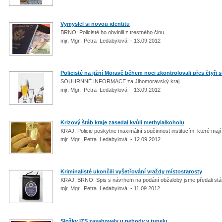
Vymyslel si novou identitu
BRNO: Policisté ho obvinili z trestného činu.
mjr. Mgr. Petra Ledabylová - 13.09.2012
Policisté na jižní Moravě během noci zkontrolovali přes čtyři
SOUHRNNÉ INFORMACE za Jihomoravský kraj.
mjr. Mgr. Petra Ledabylová - 13.09.2012
Krizový štáb kraje zasedal kvůli methylalkoholu
KRAJ: Policie poskytne maximální součinnost institucím, které maj
mjr. Mgr. Petra Ledabylová - 12.09.2012
Kriminalisté ukončili vyšetřování vraždy místostarosty
KRAJ, BRNO: Spis s návrhem na podání obžaloby jsme předali stát
mjr. Mgr. Petra Ledabylová - 11.09.2012
Složky IZS zasahovaly u nehody v tunelu