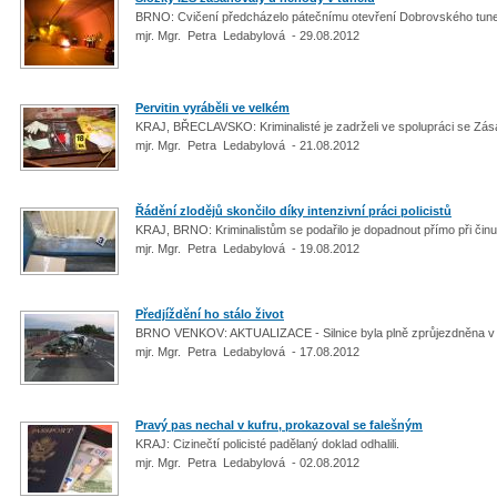
BRNO: Cvičení předcházelo pátečnímu otevření Dobrovského tune
mjr. Mgr. Petra Ledabylová - 29.08.2012
Pervitin vyráběli ve velkém
KRAJ, BŘECLAVSKO: Kriminalisté je zadrželi ve spolupráci se Zá
mjr. Mgr. Petra Ledabylová - 21.08.2012
Řádění zlodějů skončilo díky intenzivní práci policistů
KRAJ, BRNO: Kriminalistům se podařilo je dopadnout přímo při čin
mjr. Mgr. Petra Ledabylová - 19.08.2012
Předjíždění ho stálo život
BRNO VENKOV: AKTUALIZACE - Silnice byla plně zprůjezdněna v
mjr. Mgr. Petra Ledabylová - 17.08.2012
Pravý pas nechal v kufru, prokazoval se falešným
KRAJ: Cizinečtí policisté padělaný doklad odhalili.
mjr. Mgr. Petra Ledabylová - 02.08.2012