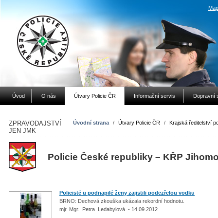
Map
Úvod
O nás
Útvary Policie ČR
Informační servis
Dopravní 
ZPRAVODAJSTVÍ
Úvodní strana
/
Útvary Policie ČR
/
Krajská ředitelství po
JEN JMK
Policie České republiky – KŘP Jihom
Policisté u podnapilé ženy zajistili podezřelou vodku
BRNO: Dechová zkouška ukázala rekordní hodnotu.
mjr. Mgr. Petra Ledabylová - 14.09.2012