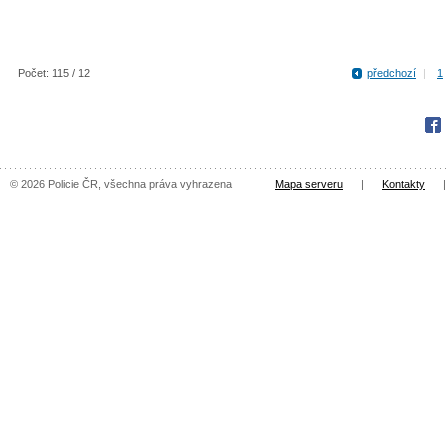
Počet: 115 / 12
předchozí
|
1
Fac
© 2026 Policie ČR, všechna práva vyhrazena
Mapa serveru
|
Kontakty