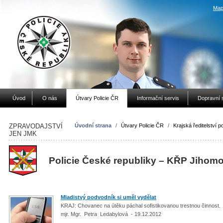
Map
Úvod
O nás
Útvary Policie ČR
Informační servis
Dopravní 
ZPRAVODAJSTVÍ
Úvodní strana
/
Útvary Policie ČR
/
Krajská ředitelství po
JEN JMK
Policie České republiky – KŘP Jihom
Mladistvý podvodník si uměl vydělat
KRAJ: Chovanec na útěku páchal sofistikovanou trestnou činnost.
mjr. Mgr. Petra Ledabylová - 19.12.2012