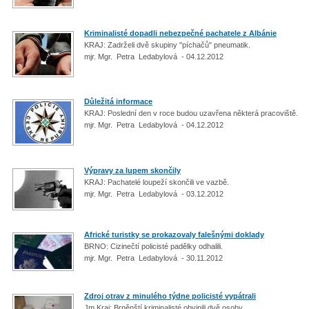
Kriminalisté dopadli nebezpečné pachatele z Albánie
KRAJ: Zadrželi dvě skupiny "píchačů" pneumatik.
mjr. Mgr. Petra Ledabylová - 04.12.2012
Důležitá informace
KRAJ: Poslední den v roce budou uzavřena některá pracoviště.
mjr. Mgr. Petra Ledabylová - 04.12.2012
Výpravy za lupem skončily
KRAJ: Pachatelé loupeží skončili ve vazbě.
mjr. Mgr. Petra Ledabylová - 03.12.2012
Africké turistky se prokazovaly falešnými doklady
BRNO: Cizinečtí policisté padělky odhalili.
mjr. Mgr. Petra Ledabylová - 30.11.2012
Zdroj otrav z minulého týdne policisté vypátrali
Jm Kraj: Brněnští kriminalisté obvinili dvě osoby.