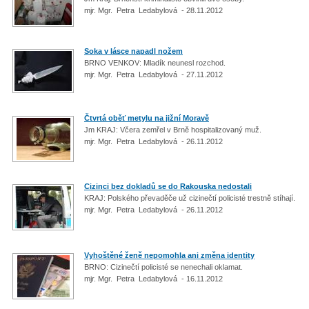
mjr. Mgr. Petra Ledabylová - 28.11.2012
Soka v lásce napadl nožem
BRNO VENKOV: Mladík neunesl rozchod.
mjr. Mgr. Petra Ledabylová - 27.11.2012
Čtvrtá oběť metylu na jižní Moravě
Jm KRAJ: Včera zemřel v Brně hospitalizovaný muž.
mjr. Mgr. Petra Ledabylová - 26.11.2012
Cizinci bez dokladů se do Rakouska nedostali
KRAJ: Polského převaděče už cizinečtí policisté trestně stíhají.
mjr. Mgr. Petra Ledabylová - 26.11.2012
Vyhoštěné ženě nepomohla ani změna identity
BRNO: Cizinečtí policisté se nenechali oklamat.
mjr. Mgr. Petra Ledabylová - 16.11.2012