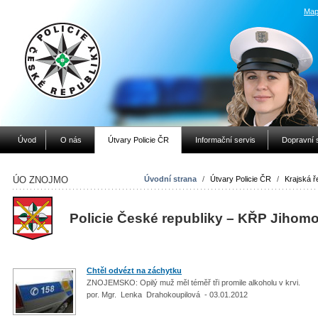
Map
Úvod
O nás
Útvary Policie ČR
Informační servis
Dopravní 
ÚO ZNOJMO
Úvodní strana
/
Útvary Policie ČR
/
Krajská ře
Policie České republiky – KŘP Jihom
Chtěl odvézt na záchytku
ZNOJEMSKO: Opilý muž měl téměř tři promile alkoholu v krvi.
por. Mgr. Lenka Drahokoupilová - 03.01.2012