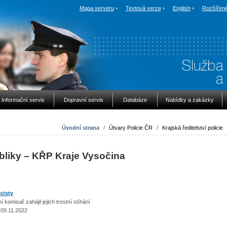
Mapa serveru
Textová verze
English
Rozšířené
Informační servis
Dopravní servis
Databáze
Nabídky a zakázky
Úvodní strana
/
Útvary Policie ČR
/
Krajská ředitelství policie
bliky – KŘP Kraje Vysočina
cisty
misař zahájil jejich trestní stíhání
 09.11.2022