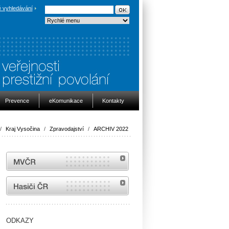
 vyhledávání
Prevence
eKomunikace
Kontakty
/
Kraj Vysočina
/
Zpravodajství
/
ARCHIV 2022
MVČR
internetové stránky Hasiči ČR
ODKAZY