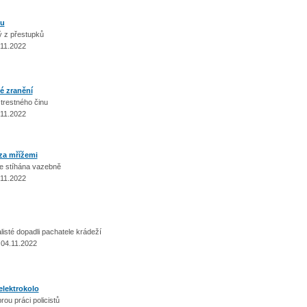
lu
ý z přestupků
.11.2022
é zranění
trestného činu
.11.2022
 za mřížemi
e stíhána vazebně
.11.2022
té dopadli pachatele krádeží
 04.11.2022
elektrokolo
ou práci policistů