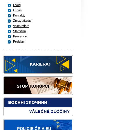
Úvod
O nás
Kontakty
Zpravodajství
Volná místa
Statistika
Prevence
Projekty