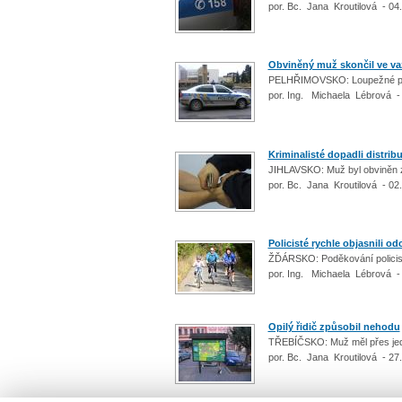
por. Bc. Jana Kroutilová - 04
Obviněný muž skončil ve v
PELHŘIMOVSKO: Loupežné přep
por. Ing. Michaela Lébrová -
Kriminalisté dopadli distrib
JIHLAVSKO: Muž byl obviněn z
por. Bc. Jana Kroutilová - 02
Policisté rychle objasnili od
ŽĎÁRSKO: Poděkování policist
por. Ing. Michaela Lébrová -
Opilý řidič způsobil nehodu
TŘEBÍČSKO: Muž měl přes jedn
por. Bc. Jana Kroutilová - 27