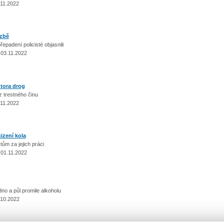
.11.2022
azbě
adení policisté objasnili
 03.11.2022
utora drog
 trestného činu
.11.2022
cizení kola
ům za jejich práci
 01.11.2022
o a půl promile alkoholu
.10.2022