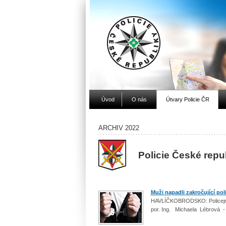
Úvod
O nás
Útvary Policie ČR
ARCHIV 2022
Policie České repu
Muži napadli zakročující poli
HAVLÍČKOBRODSKO: Policejní ko
por. Ing. Michaela Lébrová -