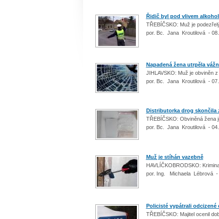
Řidič byl pod vlivem alkoho
TŘEBÍČSKO: Muž je podezřel
por. Bc. Jana Kroutilová - 08
Napadená žena utrpěla vážn
JIHLAVSKO: Muž je obviněn z 
por. Bc. Jana Kroutilová - 07
Distributorka drog skončila
TŘEBÍČSKO: Obviněná žena j
por. Bc. Jana Kroutilová - 04
Muž je stíhán vazebně
HAVLÍČKOBRODSKO: Kriminalis
por. Ing. Michaela Lébrová -
Policisté vypátrali odcizené 
TŘEBÍČSKO: Majitel ocenil dobr