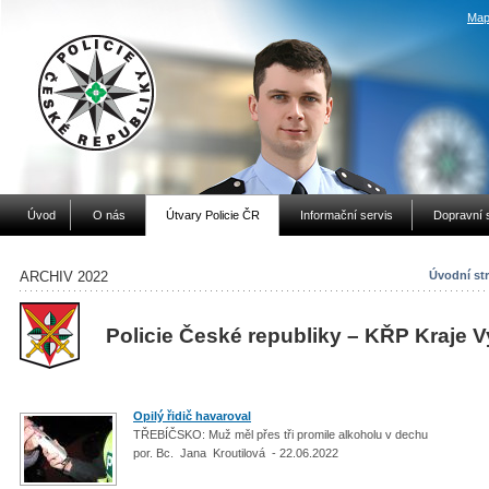
Map
Úvod
O nás
Útvary Policie ČR
Informační servis
Dopravní 
ARCHIV 2022
Úvodní st
Policie České republiky – KŘP Kraje 
Opilý řidič havaroval
TŘEBÍČSKO: Muž měl přes tři promile alkoholu v dechu
por. Bc. Jana Kroutilová - 22.06.2022