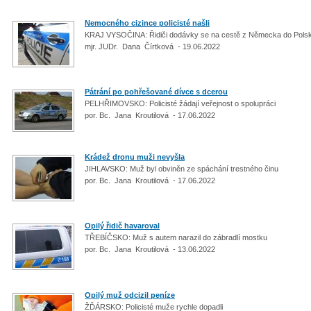
Nemocného cizince policisté našli
KRAJ VYSOČINA: Řidiči dodávky se na cestě z Německa do Polsk
mjr. JUDr. Dana Čírtková - 19.06.2022
Pátrání po pohřešované dívce s dcerou
PELHŘIMOVSKO: Policisté žádají veřejnost o spolupráci
por. Bc. Jana Kroutilová - 17.06.2022
Krádež dronu muži nevyšla
JIHLAVSKO: Muž byl obviněn ze spáchání trestného činu
por. Bc. Jana Kroutilová - 17.06.2022
Opilý řidič havaroval
TŘEBÍČSKO: Muž s autem narazil do zábradlí mostku
por. Bc. Jana Kroutilová - 13.06.2022
Opilý muž odcizil peníze
ŽĎÁRSKO: Policisté muže rychle dopadli