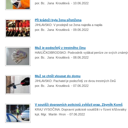
por. Bc. Jana Kroutilová - 10.06.2022
Při krádeži byla žena přistižena
JIHLAVSKO: V prodejně se žena najedla a napila
por. Bc. Jana Kroutilová - 09.06.2022
Muž je podezřelý z trestného činu
HAVLÍČKOBRODSKO: Podvodník vylákal peníze ze svých znám
por. Bc. Jana Kroutilová - 08.06.2022
Muž se chtěl vloupat do domu
JIHLAVSKO: Pachatel je podezřelý ze dvou trestných činů
por. Bc. Jana Kroutilová - 07.06.2022
V soutěži dopravních policistů zvítězil prap. Zbyněk Koreš
KRAJ VYSOČINA: Dopravní policisté soutěžili i v řízení křižovatky
kpt. Mgr. Martin Hron - 07.06.2022