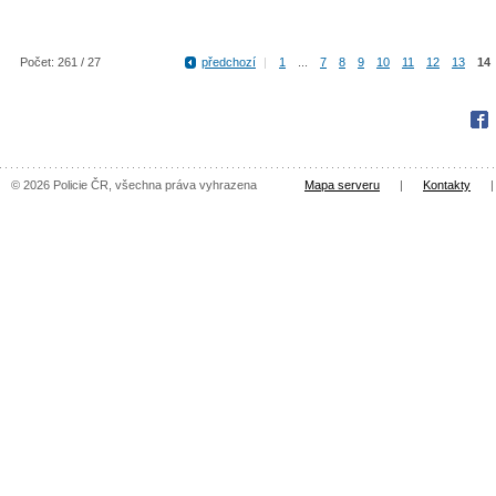
Počet: 261 / 27
předchozí
|
1
...
7
8
9
10
11
12
13
14
Fac
© 2026 Policie ČR, všechna práva vyhrazena
Mapa serveru
|
Kontakty