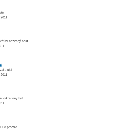
listům
.2011
tívil nezvaný host
011
é
l a ujel
.2011
 a vykradený byt
011
1,8 promile