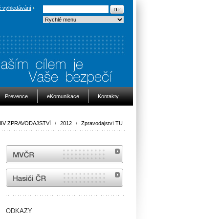
 vyhledávání
Prevence
eKomunikace
Kontakty
IV ZPRAVODAJSTVÍ
/
2012
/
Zpravodajství TU
MVČR
internetové stránky Hasiči ČR
ODKAZY