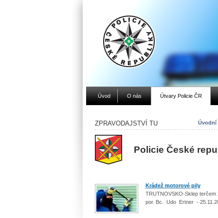
Úvod
O nás
Útvary Policie ČR
ZPRAVODAJSTVÍ TU
Úvodní 
Policie České rep
Krádež motorové pily
TRUTNOVSKO-Sklep terčem z
por. Bc. Udo Ertner - 25.11.2