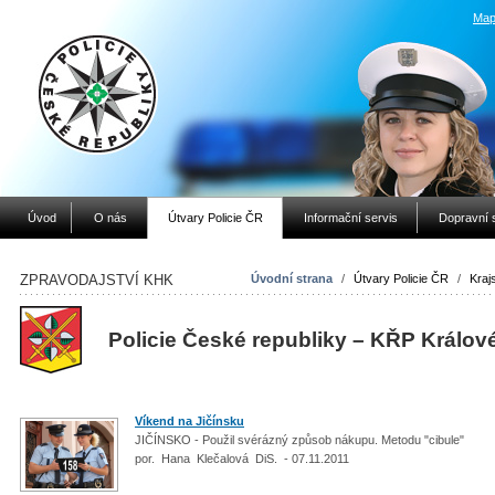
Map
Úvod
O nás
Útvary Policie ČR
Informační servis
Dopravní 
ZPRAVODAJSTVÍ KHK
Úvodní strana
/
Útvary Policie ČR
/
Krajs
Policie České republiky – KŘP Králov
Víkend na Jičínsku
JIČÍNSKO - Použil svérázný způsob nákupu. Metodu "cibule"
por. Hana Klečalová DiS. - 07.11.2011