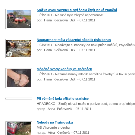
Srážka dvou vozidel si vyžádala čtyři lehká zranění
JIČÍNSKO - Na vině byla zřejmě nepozornost
por. Hana Klečalová DiS. - 07.11.2011
Neopatrnost stála zákaznici několik tisíc korun
JIČÍNSKO - Nedávejte si kabelky do nákupních košíků, zbytečně t
por. Hana Klečalová DiS. - 07.11.2011
Měděné svody končily ve sběrnách
JIČÍNSKO - Nezaměstnaný mladík neměl na živobytí, a tak si pení
por. Hana Klečalová DiS. - 07.11.2011
Při výměně kola přišel o statisíce
HRADECKO - Zloděj okradl muže o peníze poté, co mu propíchl 
nprap. Anna Pešavová - 07.11.2011
Nehody na Trutnovsku
Měl tři promile v dechu
nprap. Věra Krejčová - 07.11.2011