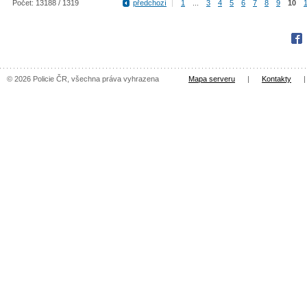
Počet: 13188 / 1319
předchozí
|
1
...
3
4
5
6
7
8
9
10
Fac
© 2026 Policie ČR, všechna práva vyhrazena
Mapa serveru
|
Kontakty