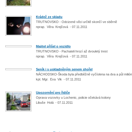
Krádež ze skladu
TRUTNOVSKO - Odcizené věci určitě skončí ve sběrně
nprap. Věra Krejčová - 07.11.2011
Majitel přišel o vozidlo
TRUTNOVSKO - Pachateli hrozí až dvouletý trest
nprap. Věra Krejčová - 07.11.2011
Seník i s uskladněným senem shořel
NÁCHODSKO-Škoda byla předběžně vyčíslena na dva a půl milió
kpt. Mgr. Eva Vik - 07.11.2011
Upozornění pro řidiče
Oprava vozovky u Lochenic, policie očekává kolony
Libuše Holá - 07.11.2011