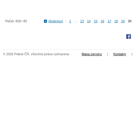
Počet: 818 / 82
předchozí
|
1
...
13
14
15
16
17
18
19
20
Fac
© 2026 Policie ČR, všechna práva vyhrazena
Mapa serveru
|
Kontakty