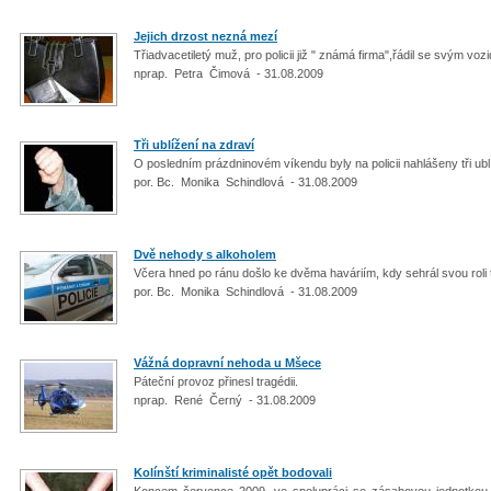
Jejich drzost nezná mezí
Třiadvacetiletý muž, pro policii již " známá firma",řádil se svým 
nprap. Petra Čimová - 31.08.2009
Tři ublížení na zdraví
O posledním prázdninovém víkendu byly na policii nahlášeny tři ub
por. Bc. Monika Schindlová - 31.08.2009
Dvě nehody s alkoholem
Včera hned po ránu došlo ke dvěma haváriím, kdy sehrál svou roli
por. Bc. Monika Schindlová - 31.08.2009
Vážná dopravní nehoda u Mšece
Páteční provoz přinesl tragédii.
nprap. René Černý - 31.08.2009
Kolínští kriminalisté opět bodovali
Koncem července 2009, ve spolupráci se zásahovou jednotkou, z