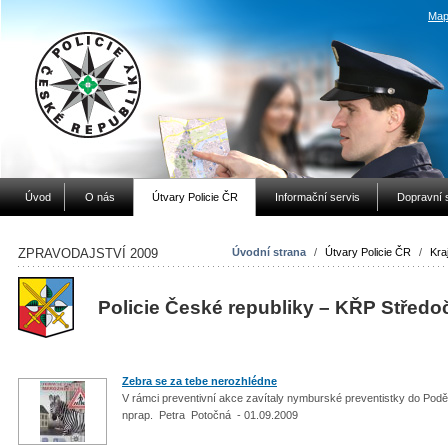
Map
Úvod
O nás
Útvary Policie ČR
Informační servis
Dopravní 
ZPRAVODAJSTVÍ 2009
Úvodní strana
/
Útvary Policie ČR
/
Kraj
Policie České republiky – KŘP Středo
Zebra se za tebe nerozhlédne
V rámci preventivní akce zavítaly nymburské preventistky do Pod
nprap. Petra Potočná - 01.09.2009