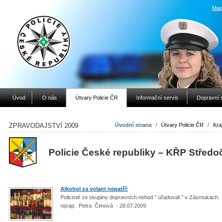
Map
Úvod
O nás
Útvary Policie ČR
Informační servis
Dopravní 
ZPRAVODAJSTVÍ 2009
Úvodní strana
/
Útvary Policie ČR
/
Kraj
Policie České republiky – KŘP Středo
Alkohol za volant nepatří!
Policisté ze skupiny dopravních nehod " úřadovali " v Zásmukách.
nprap. Petra Čimová - 28.07.2009