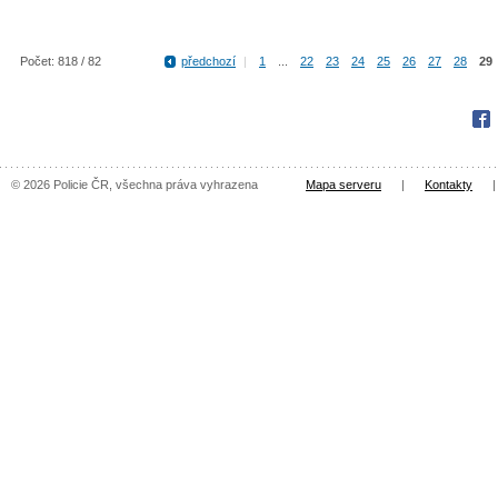
Počet: 818 / 82
předchozí
|
1
...
22
23
24
25
26
27
28
29
Fac
© 2026 Policie ČR, všechna práva vyhrazena
Mapa serveru
|
Kontakty