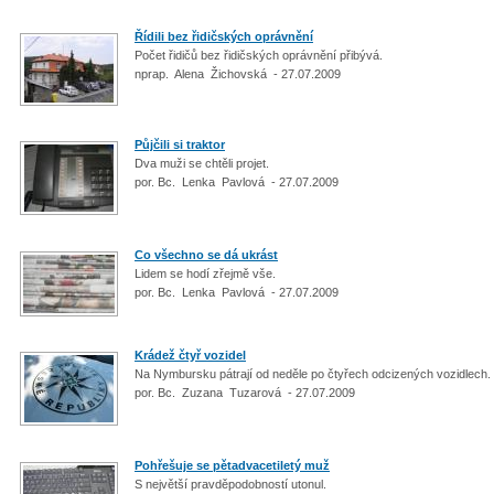
Řídili bez řidičských oprávnění
Počet řidičů bez řidičských oprávnění přibývá.
nprap. Alena Žichovská - 27.07.2009
Půjčili si traktor
Dva muži se chtěli projet.
por. Bc. Lenka Pavlová - 27.07.2009
Co všechno se dá ukrást
Lidem se hodí zřejmě vše.
por. Bc. Lenka Pavlová - 27.07.2009
Krádež čtyř vozidel
Na Nymbursku pátrají od neděle po čtyřech odcizených vozidlech
por. Bc. Zuzana Tuzarová - 27.07.2009
Pohřešuje se pětadvacetiletý muž
S největší pravděpodobností utonul.