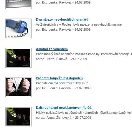
por. Bc. Lenka Pavlová - 24.07.2009
Dva nálezy nevybuchlých granátů
Ve Zvíroticích a v Podlesí byla nalezena nevybuchlá munice.
por. Bc. Lenka Pavlová - 24.07.2009
Alkohol za volantem
Padesátiletý řidič osobního vozidla Škoda byl kontrolován policejní h
nprap. Petra Čimová - 24.07.2009
Pachatel loupeže byl dopaden
Pachatelem byl devětatřicetiletý muž.
por. Bc. Lenka Pavlová - 23.07.2009
Další odhalení neukázněných řidičů.
Hlídky policistů byly úspěsné při kontrolách několika neukázněných
nprap. Alena Žichovská - 23.07.2009