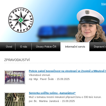
Map
Úvod
O nás
Útvary Policie ČR
Informační servis
Dopravní 
ZPRAVODAJSTVÍ
Policie zajistí bezpečnost na vinobraní ve Znojmě a Mikulově
Víkendové shrnutí.
mjr. Mgr. Pavel Šváb - 15.09.2025
Seniorka uvěřila svému „kamarádovi“
Muž s bohatou trestní minulostí připravil ženu o 330 tisíc korun.
por. Bc. Martina Jandová - 15.09.2025