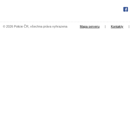
Fac
© 2026 Policie ČR, všechna práva vyhrazena
Mapa serveru
|
Kontakty