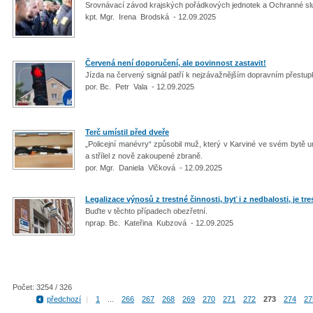
Srovnávací závod krajských pořádkových jednotek a Ochranné sl
kpt. Mgr. Irena Brodská - 12.09.2025
Červená není doporučení, ale povinnost zastavit!
Jízda na červený signál patří k nejzávažnějším dopravním přest
por. Bc. Petr Vala - 12.09.2025
Terč umístil před dveře
„Policejní manévry“ způsobil muž, který v Karviné ve svém bytě 
a střílel z nově zakoupené zbraně.
por. Mgr. Daniela Vlčková - 12.09.2025
Legalizace výnosů z trestné činnosti, byť i z nedbalosti, je tre
Buďte v těchto případech obezřetní.
nprap. Bc. Kateřina Kubzová - 12.09.2025
Počet: 3254 / 326
předchozí
|
1
...
266
267
268
269
270
271
272
273
274
27