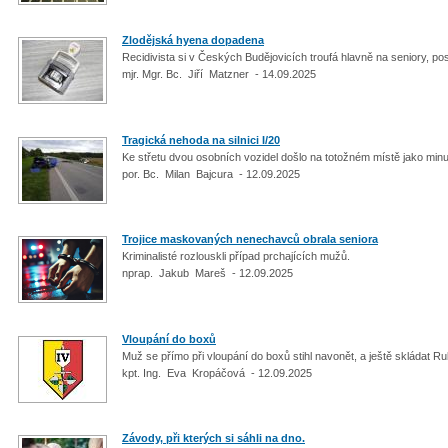
Zlodějská hyena dopadena
Recidivista si v Českých Budějovicích troufá hlavně na seniory, po
mjr. Mgr. Bc. Jiří Matzner - 14.09.2025
Tragická nehoda na silnici I/20
Ke střetu dvou osobních vozidel došlo na totožném místě jako minu
por. Bc. Milan Bajcura - 12.09.2025
Trojice maskovaných nenechavců obrala seniora
Kriminalisté rozlouskli případ prchajících mužů.
nprap. Jakub Mareš - 12.09.2025
Vloupání do boxů
Muž se přímo při vloupání do boxů stihl navonět, a ještě skládat R
kpt. Ing. Eva Kropáčová - 12.09.2025
Závody, při kterých si sáhli na dno.