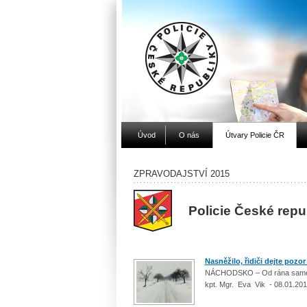
Úvod
O nás
Útvary Policie ČR
ZPRAVODAJSTVÍ 2015
Policie České rep
Nasněžilo, řidiči dejte pozor
NÁCHODSKO – Od rána samé ne
kpt. Mgr. Eva Vik - 08.01.20