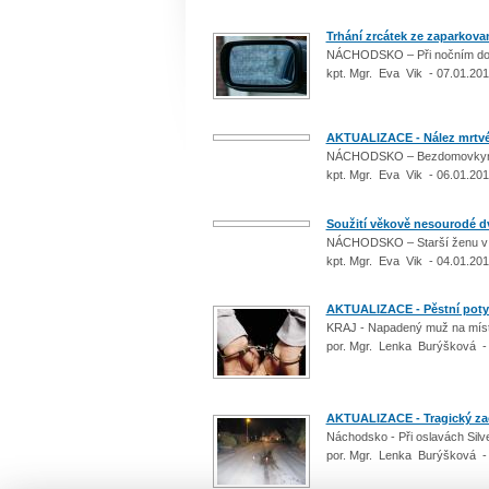
Trhání zrcátek ze zaparkovan
NÁCHODSKO – Při nočním dobro
kpt. Mgr. Eva Vik - 07.01.20
AKTUALIZACE - Nález mrtvé 
NÁCHODSKO – Bezdomovkyně 
kpt. Mgr. Eva Vik - 06.01.20
Soužití věkově nesourodé dv
NÁCHODSKO – Starší ženu v 
kpt. Mgr. Eva Vik - 04.01.20
AKTUALIZACE - Pěstní poty
KRAJ - Napadený muž na mís
por. Mgr. Lenka Burýšková -
AKTUALIZACE - Tragický za
Náchodsko - Při oslavách Silv
por. Mgr. Lenka Burýšková -