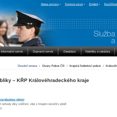
Mapa serveru
Textová verze
English
Rozšířené
Informační servis
Dopravní servis
Databáze
Nabídky a zakázky
Úvodní strana
/
Útvary Policie ČR
/
Krajská ředitelství policie
/
Královéh
ubliky – KŘP Královéhradeckého kraje
 na kluzkou silnici
hody díky sněžení, vlek s hnojem skončil v plotě
13