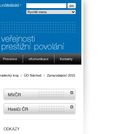
 vyhledávání
Prevence
eKomunikace
Kontakty
radecký kraj
/
ÚO Náchod
/
Zpravodajství 2015
MVČR
internetové stránky Hasiči ČR
ODKAZY