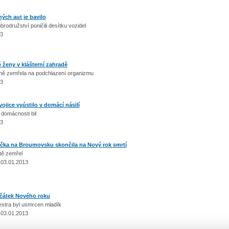
ých aut je bavilo
družství poničili desítku vozidel
13
ženy v klášterní zahradě
zemřela na podchlazení organizmu
13
ojice vyústilo v domácí násilí
domácnosti bil
13
čka na Broumovsku skončila na Nový rok smrtí
tě zemřel
 03.01.2013
čátek Nového roku
estra byl usmrcen mladík
 03.01.2013