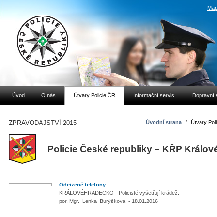
Map
Úvod
O nás
Útvary Policie ČR
Informační servis
Dopravní 
ZPRAVODAJSTVÍ 2015
Úvodní strana
/
Útvary Pol
Policie České republiky – KŘP Králov
Odcizené telefony
KRÁLOVÉHRADECKO - Policisté vyšetřují krádež.
por. Mgr. Lenka Burýšková - 18.01.2016