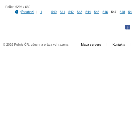
Počet: 6294 / 630
předchozí
|
1
...
540
541
542
543
544
545
546
547
548
54
Fac
© 2026 Policie ČR, všechna práva vyhrazena
Mapa serveru
|
Kontakty