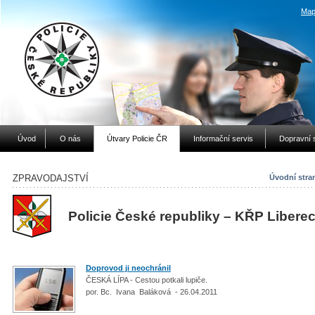
Map
Úvod
O nás
Útvary Policie ČR
Informační servis
Dopravní 
ZPRAVODAJSTVÍ
Úvodní stra
Policie České republiky – KŘP Libere
Doprovod ji neochránil
ČESKÁ LÍPA - Cestou potkali lupiče.
por. Bc. Ivana Baláková - 26.04.2011