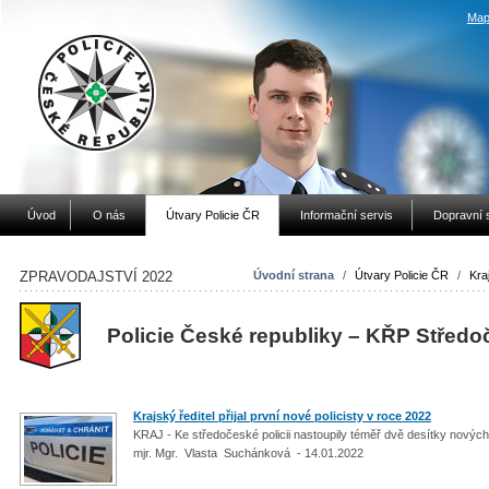
Map
Úvod
O nás
Útvary Policie ČR
Informační servis
Dopravní 
ZPRAVODAJSTVÍ 2022
Úvodní strana
/
Útvary Policie ČR
/
Kraj
Policie České republiky – KŘP Středo
Krajský ředitel přijal první nové policisty v roce 2022
KRAJ - Ke středočeské policii nastoupily téměř dvě desítky nový
mjr. Mgr. Vlasta Suchánková - 14.01.2022