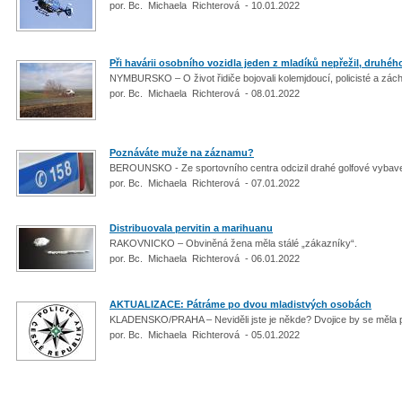
por. Bc. Michaela Richterová - 10.01.2022
Při havárii osobního vozidla jeden z mladíků nepřežil, druhého
NYMBURSKO – O život řidiče bojovali kolemjdoucí, policisté a zách
por. Bc. Michaela Richterová - 08.01.2022
Poznáváte muže na záznamu?
BEROUNSKO - Ze sportovního centra odcizil drahé golfové vybav
por. Bc. Michaela Richterová - 07.01.2022
Distribuovala pervitin a marihuanu
RAKOVNICKO – Obviněná žena měla stálé „zákazníky“.
por. Bc. Michaela Richterová - 06.01.2022
AKTUALIZACE: Pátráme po dvou mladistvých osobách
KLADENSKO/PRAHA – Neviděli jste je někde? Dvojice by se měla 
por. Bc. Michaela Richterová - 05.01.2022