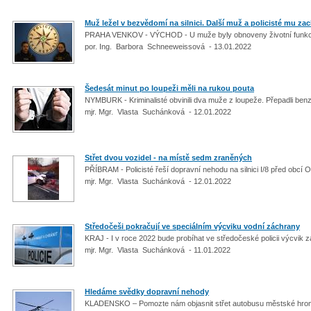
Muž ležel v bezvědomí na silnici. Další muž a policisté mu zach
PRAHA VENKOV - VÝCHOD - U muže byly obnoveny životní funkc
por. Ing. Barbora Schneeweissová - 13.01.2022
Šedesát minut po loupeži měli na rukou pouta
NYMBURK - Kriminalisté obvinili dva muže z loupeže. Přepadli be
mjr. Mgr. Vlasta Suchánková - 12.01.2022
Střet dvou vozidel - na místě sedm zraněných
PŘÍBRAM - Policisté řeší dopravní nehodu na silnici I/8 před obcí 
mjr. Mgr. Vlasta Suchánková - 12.01.2022
Středočeši pokračují ve speciálním výcviku vodní záchrany
KRAJ - I v roce 2022 bude probíhat ve středočeské policii výcvik
mjr. Mgr. Vlasta Suchánková - 11.01.2022
Hledáme svědky dopravní nehody
KLADENSKO – Pomozte nám objasnit střet autobusu městské hro