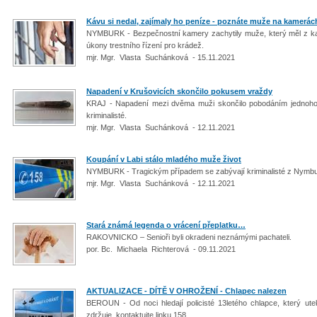
Kávu si nedal, zajímaly ho peníze - poznáte muže na kamerách
NYMBURK - Bezpečnostní kamery zachytily muže, který měl z kavárn
úkony trestního řízení pro krádež.
mjr. Mgr. Vlasta Suchánková - 15.11.2021
Napadení v Krušovicích skončilo pokusem vraždy
KRAJ - Napadení mezi dvěma muži skončilo pobodáním jednoho z 
kriminalisté.
mjr. Mgr. Vlasta Suchánková - 12.11.2021
Koupání v Labi stálo mladého muže život
NYMBURK - Tragickým případem se zabývají kriminalisté z Nymb
mjr. Mgr. Vlasta Suchánková - 12.11.2021
Stará známá legenda o vrácení přeplatku…
RAKOVNICKO – Senioři byli okradeni neznámými pachateli.
por. Bc. Michaela Richterová - 09.11.2021
AKTUALIZACE - DÍTĚ V OHROŽENÍ - Chlapec nalezen
BEROUN - Od noci hledají policisté 13letého chlapce, který ut
zdržuje, kontaktujte linku 158.