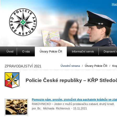
Map
Úvod
O nás
Útvary Policie ČR
Informační servis
Dopravní 
ZPRAVODAJSTVÍ 2021
Úvodní strana
/
Útvary Policie ČR
/
Kraj
Policie České republiky – KŘP Středo
Pomozte nám, prosím, ztotožnit dva pachatele krádeže ve zlat
RAKOVNICKO – Jeden z mužů prodavačku zabavil, druhý kradl.
por. Bc. Michaela Richterová - 15.11.2021