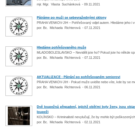
mjr. Mgr. Vlasta Suchánková - 09.11.2021
Pátráme po muži se sebevražednými sklony
PRAHA VENKOV-JIH – Pohřešovaný odjel autem. Hledáme jeho i v
por. Bc. Michaela Richterová - 07.11.2021
Hledáme pohřešovaného muže
MLADOBOLESLAVSKO – Neviděli jste ho? Pokud jste ho někde spatři
por. Bc. Michaela Richterová - 07.11.2021
AKTUALIZACE - Pátrání po pohřešovaném seniorovi
PRAHA VENKOV-JIH - Pokud muže uvidíte nebo víte, kde by se mohl
por. Bc. Michaela Richterová - 06.11.2021
Dvě loupežná přepadení, jejichž oběťmi byly ženy, jsou obja
loupeži
KOLÍNSKO – Kriminalisté nevylučují, že by mohlo být poškozených víc
por. Bc. Michaela Richterová - 02.11.2021