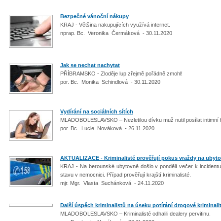
Bezpečné vánoční nákupy
KRAJ - Většina nakupujících využívá internet.
nprap. Bc. Veronika Čermáková - 30.11.2020
Jak se nechat nachytat
PŘÍBRAMSKO - Zloděje lup zřejmě pořádně zmohl!
por. Bc. Monika Schindlová - 30.11.2020
Vydírání na sociálních sítích
MLADOBOLESLAVSKO – Nezletilou dívku muž nutil posílat intimní f
por. Bc. Lucie Nováková - 26.11.2020
AKTUALIZACE - Kriminalisté prověřují pokus vraždy na ubyt
KRAJ - Na berounské ubytovně došlo v pondělí večer k incidentu
stavu v nemocnici. Případ prověřují krajští kriminalisté.
mjr. Mgr. Vlasta Suchánková - 24.11.2020
Další úspěch kriminalistů na úseku potírání drogové kriminali
MLADOBOLESLAVSKO – Kriminalisté odhalili dealery pervitinu.