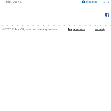
Počet: 263 / 27
předchozí
|
1
2
Fac
© 2026 Policie ČR, všechna práva vyhrazena
Mapa serveru
|
Kontakty