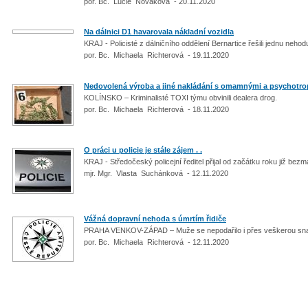
por. Bc. Lucie Nováková - 20.11.2020
Na dálnici D1 havarovala nákladní vozidla
KRAJ - Policisté z dálničního oddělení Bernartice řešili jednu neho
por. Bc. Michaela Richterová - 19.11.2020
Nedovolená výroba a jiné nakládání s omamnými a psychotrop
KOLÍNSKO – Kriminalisté TOXI týmu obvinili dealera drog.
por. Bc. Michaela Richterová - 18.11.2020
O práci u policie je stále zájem . .
KRAJ - Středočeský policejní ředitel přijal od začátku roku již b
mjr. Mgr. Vlasta Suchánková - 12.11.2020
Vážná dopravní nehoda s úmrtím řidiče
PRAHA VENKOV-ZÁPAD – Muže se nepodařilo i přes veškerou snah
por. Bc. Michaela Richterová - 12.11.2020