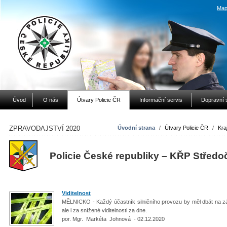
Map
Úvod
O nás
Útvary Policie ČR
Informační servis
Dopravní 
ZPRAVODAJSTVÍ 2020
Úvodní strana
/
Útvary Policie ČR
/
Kraj
Policie České republiky – KŘP Středo
Viditelnost
MĚLNICKO - Každý účastník silničního provozu by měl dbát na zákla
ale i za snížené viditelnosti za dne.
por. Mgr. Markéta Johnová - 02.12.2020