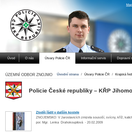
Map
Úvod
O nás
Útvary Policie ČR
Informační servis
Dopravní 
ÚZEMNÍ ODBOR ZNOJMO
Úvodní strana
/
Útvary Policie ČR
/
Krajská ředi
Policie České republiky – KŘP Jihom
Zloděj řádil v dalším kostele
ZNOJEMSKO: V Jaroslavicích zmizela sousoší, svícny, kříž, kalich
por. Mgr. Lenka Drahokoupilová - 20.02.2009