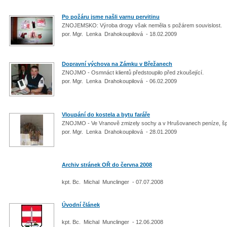
Po požáru jsme našli varnu pervitinu
ZNOJEMSKO: Výroba drogy však neměla s požárem souvislost.
por. Mgr. Lenka Drahokoupilová - 18.02.2009
Dopravní výchova na Zámku v Břežanech
ZNOJMO - Osmnáct klientů předstoupilo před zkoušející.
por. Mgr. Lenka Drahokoupilová - 06.02.2009
Vloupání do kostela a bytu faráře
ZNOJMO - Ve Vranově zmizely sochy a v Hrušovanech peníze, š
por. Mgr. Lenka Drahokoupilová - 28.01.2009
Archiv stránek OŘ do června 2008
kpt. Bc. Michal Munclinger - 07.07.2008
Úvodní článek
kpt. Bc. Michal Munclinger - 12.06.2008