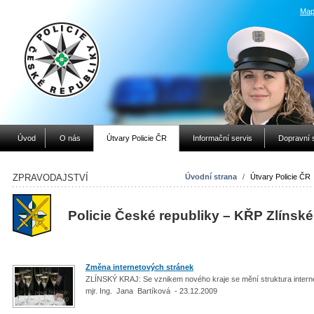
Map
Úvod
O nás
Útvary Policie ČR
Informační servis
Dopravní 
ZPRAVODAJSTVÍ
Úvodní strana
/
Útvary Policie ČR
Policie České republiky – KŘP Zlínské
Změna internetových stránek
ZLÍNSKÝ KRAJ: Se vznikem nového kraje se mění struktura intern
mjr. Ing. Jana Bartíková - 23.12.2009