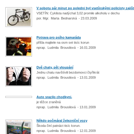
V sobotu pár minut po poledni byl vsetínskými policisty zajiště
VSETÍN: Cyklista nadýchal 3,02 promile alkoholu v dechu
por. Mgr. Marta Bednarská - 23.03.2009
Potrava pro psího kamaráda
přišla majitele na osm set tisíc korun
nprap. Ludmila Brousilová - 16.01.2009
Dvě chaty, pět vloupání
Jednu chatu navštívili bezdomovci čtyřikrát
nprap. Ludmila Brousilová - 13.01.2009
Auto srazilo chodkyni,
je těžce zraněná
nprap. Ludmila Brousilová - 13.01.2009
Někdo počmáral železniční vozy
Škoda činí patnáct tisíc korun.
nprap. Ludmila Brousilová - 12.01.2009