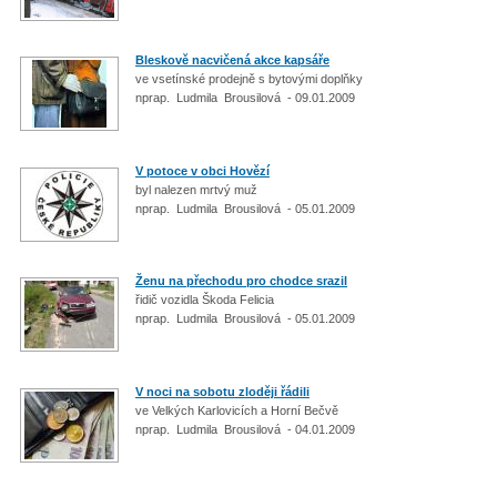
Bleskově nacvičená akce kapsáře
ve vsetínské prodejně s bytovými doplňky
nprap. Ludmila Brousilová - 09.01.2009
V potoce v obci Hovězí
byl nalezen mrtvý muž
nprap. Ludmila Brousilová - 05.01.2009
Ženu na přechodu pro chodce srazil
řidič vozidla Škoda Felicia
nprap. Ludmila Brousilová - 05.01.2009
V noci na sobotu zloději řádili
ve Velkých Karlovicích a Horní Bečvě
nprap. Ludmila Brousilová - 04.01.2009