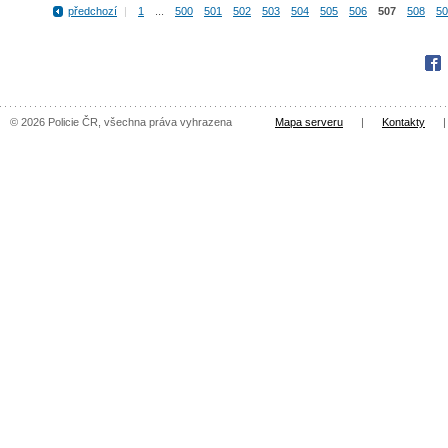
předchozí
|
1
...
500
501
502
503
504
505
506
507
508
50
Fac
© 2026 Policie ČR, všechna práva vyhrazena
Mapa serveru
|
Kontakty