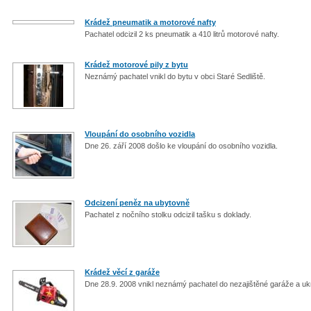
Krádež pneumatik a motorové nafty
Pachatel odcizil 2 ks pneumatik a 410 litrů motorové nafty.
Krádež motorové pily z bytu
Neznámý pachatel vnikl do bytu v obci Staré Sedliště.
Vloupání do osobního vozidla
Dne 26. září 2008 došlo ke vloupání do osobního vozidla.
Odcizení peněz na ubytovně
Pachatel z nočního stolku odcizil tašku s doklady.
Krádež věcí z garáže
Dne 28.9. 2008 vnikl neznámý pachatel do nezajištěné garáže a ukr