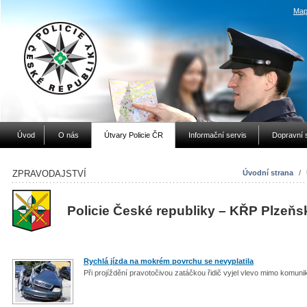
Map
Úvod
O nás
Útvary Policie ČR
Informační servis
Dopravní 
ZPRAVODAJSTVÍ
Úvodní strana
/
Policie České republiky – KŘP Plzeňs
Rychlá jízda na mokrém povrchu se nevyplatila
Při projíždění pravotočivou zatáčkou řidič vyjel vlevo mimo komun