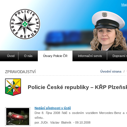
Map
Úvod
O nás
Útvary Policie ČR
Informační servis
Dopravní 
ZPRAVODAJSTVÍ
Úvodní strana
/
Policie České republiky – KŘP Plzeňs
Nedání přednosti v jízdě
Dne 8. října 2008 řidič s osobním vozidlem Mercedes-Benz a 
střetu..
por. JUDr. Václav Blahník - 09.10.2008