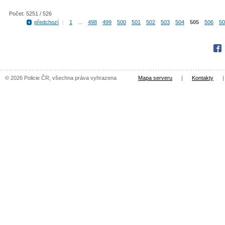
Počet: 5251 / 526
předchozí
|
1
...
498
499
500
501
502
503
504
505
506
50
Fac
© 2026 Policie ČR, všechna práva vyhrazena
Mapa serveru
|
Kontakty