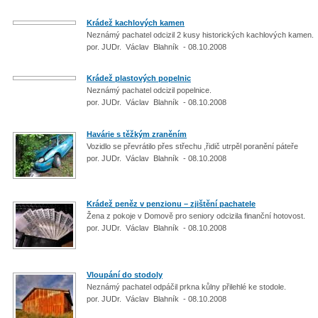
Krádež kachlových kamen
Neznámý pachatel odcizil 2 kusy historických kachlových kamen.
por. JUDr. Václav Blahník - 08.10.2008
Krádež plastových popelnic
Neznámý pachatel odcizil popelnice.
por. JUDr. Václav Blahník - 08.10.2008
Havárie s těžkým zraněním
Vozidlo se převrátilo přes střechu ,řidič utrpěl poranění páteře
por. JUDr. Václav Blahník - 08.10.2008
Krádež peněz v penzionu – zjištění pachatele
Žena z pokoje v Domově pro seniory odcizila finanční hotovost.
por. JUDr. Václav Blahník - 08.10.2008
Vloupání do stodoly
Neznámý pachatel odpáčil prkna kůlny přilehlé ke stodole.
por. JUDr. Václav Blahník - 08.10.2008