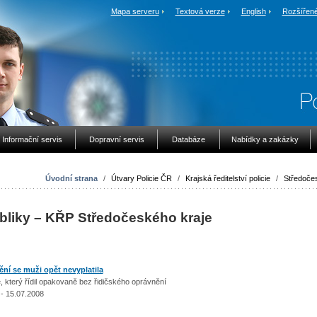
Mapa serveru
Textová verze
English
Rozšířené
Informační servis
Dopravní servis
Databáze
Nabídky a zakázky
Úvodní strana
/
Útvary Policie ČR
/
Krajská ředitelství policie
/
Středočes
ubliky – KŘP Středočeského kraje
ění se muži opět nevyplatila
že, který řídil opakovaně bez řidičského oprávnění
- 15.07.2008