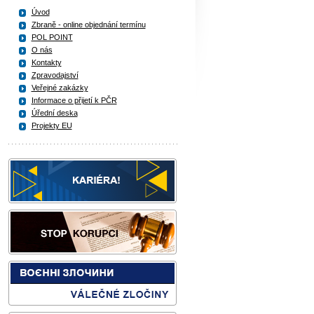
Úvod
Zbraně - online objednání termínu
POL POINT
O nás
Kontakty
Zpravodajství
Veřejné zakázky
Informace o přijetí k PČR
Úřední deska
Projekty EU