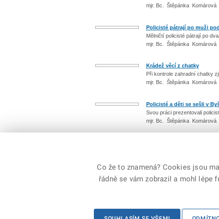
mjr. Bc. Štěpánka Komárová 
Policisté pátrají po muži p
Mělničtí policisté pátrají po d
mjr. Bc. Štěpánka Komárová 
Krádež věcí z chatky
Při kontrole zahradní chatky zji
mjr. Bc. Štěpánka Komárová 
Policisté a děti se sešli v By
Svou práci prezentovali polici
mjr. Bc. Štěpánka Komárová 
Počet: 2152 / 216
Co že to znamená? Cookies jsou malé
řádně se vám zobrazil a mohl lépe 
© 2026 Policie ČR, všechna práva vyhrazena
SOUHLASÍM SE VŠEMI
ODMÍTN