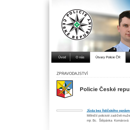
Úvod
O nás
Útvary Policie ČR
ZPRAVODAJSTVÍ
Policie České rep
Jízda bez řidičského oprávn
Mělničtí policisté zadrželi mu
mjr. Bc. Štěpánka Komárová 