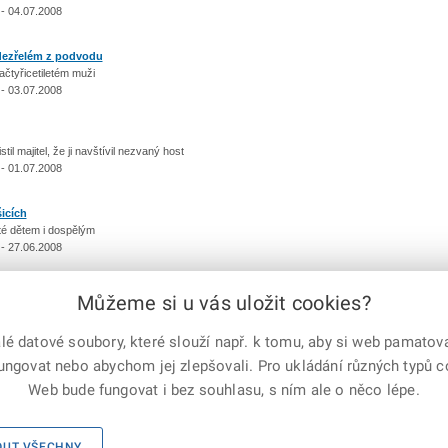
- 04.07.2008
odezřelém z podvodu
vaačtyřicetiletém muži
- 03.07.2008
stil majitel, že ji navštívil nezvaný host
- 01.07.2008
šicích
sté dětem i dospělým
- 27.06.2008
Můžeme si u vás uložit cookies?
předchozí
|
1
...
208
209
210
211
212
213
214
215
216
|
další
 datové soubory, které slouží např. k tomu, aby si web pamatoval
fungovat nebo abychom jej zlepšovali. Pro ukládání různých typů 
e-mailem
vytisknout
Facebook
X
Web bude fungovat i bez souhlasu, s ním ale o něco lépe.
Corp.
Mapa serveru
|
Kontakty
|
Facebook
|
Instagram
|
X Corp.
|
OUT VŠECHNY