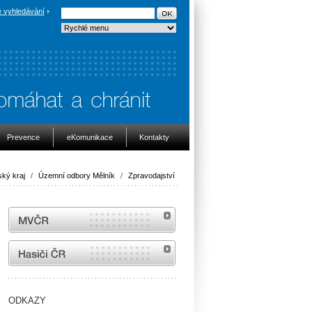
 vyhledávání
Prevence
eKomunikace
Kontakty
ký kraj
/
Územní odbory Mělník
/
Zpravodajství
MVČR
internetové stránky Hasiči ČR
ODKAZY