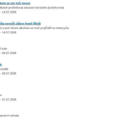
ola za sto tisíc korun
olicisté prošetřovat odcizení horského jízdního kola
- 14.07.2008
íka porušil zákon hned třikrát
ní a pod vlivem alkoholu se muž projížděl na motocyklu
- 14.07.2008
í kolo
- 09.07.2008
ch
 vozidle
- 09.07.2008
ce
- 07.07.2008
 dopravní nehody