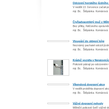
Odcizení horského jízdního k
V neděli 13. července začali p
mjr. Bc. Štěpánka Komárová 
Čtyřiadvacetiletý muž z Měln
Bez přilby, řidičského oprávně
mjr. Bc. Štěpánka Komárová 
Vloupání do sklepní kóje
Neznámý pachatel odcizil jízdn
mjr. Bc. Štěpánka Komárová 
Krádež vozidla v Neratovicí
Policisté pátrají po odcizeném
mjr. Bc. Štěpánka Komárová 
Víkendová dopravní akce
V neděli proběhla dopravní ak
mjr. Bc. Štěpánka Komárová 
Vážné dopravní nehody
Mělničtí policisté šetří vážné