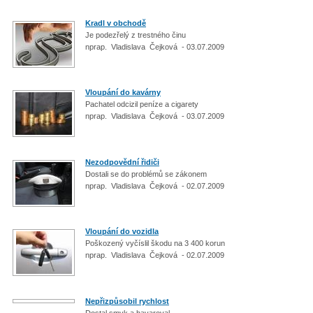
Kradl v obchodě
Je podezřelý z trestného činu
nprap. Vladislava Čejková - 03.07.2009
Vloupání do kavárny
Pachatel odcizil peníze a cigarety
nprap. Vladislava Čejková - 03.07.2009
Nezodpovědní řidiči
Dostali se do problémů se zákonem
nprap. Vladislava Čejková - 02.07.2009
Vloupání do vozidla
Poškozený vyčíslil škodu na 3 400 korun
nprap. Vladislava Čejková - 02.07.2009
Nepřizpůsobil rychlost
Dostal smyk a havaroval