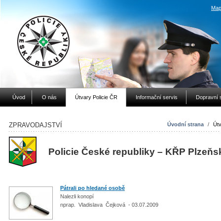
Map
Úvod
O nás
Útvary Policie ČR
Informační servis
Dopravní 
ZPRAVODAJSTVÍ
Úvodní strana
/
Útv
Policie České republiky – KŘP Plzeňs
Pátrali po hledané osobě
Nalezli konopí
nprap. Vladislava Čejková - 03.07.2009