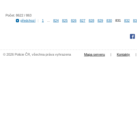
Počet: 8622 / 863
předchozí
|
1
...
824
825
826
827
828
829
830
831
832
83
Fac
© 2026 Policie ČR, všechna práva vyhrazena
Mapa serveru
|
Kontakty