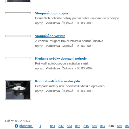
Vloupání do prodejny
Domažličtí policisté pátrají po pachateli vloupání do prodejny.
nprap. Vladislava Čejková - 09.03.2009
Vloupání do vozidla
Z vozidla Peugeot Boxer zmizelo bourací kladivo.
nprap. Vladislava Čejková - 09.03.2009
Hledáme svědky dopravní nehody
Poškodil autobusovou zastávku a ujel.
nprap. Vladislava Čejková - 06.03.2009
Kontrolovali řidiče motocyklu
Pětapadesátiletý řidič nevlastnil řidičské oprávnění.
nprap. Vladislava Čejková - 06.03.2009
Počet: 8622 / 863
předchozí
|
1
...
841
842
843
844
845
846
847
848
849
85