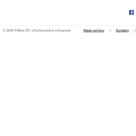
Fac
© 2026 Policie ČR, všechna práva vyhrazena
Mapa serveru
|
Kontakty