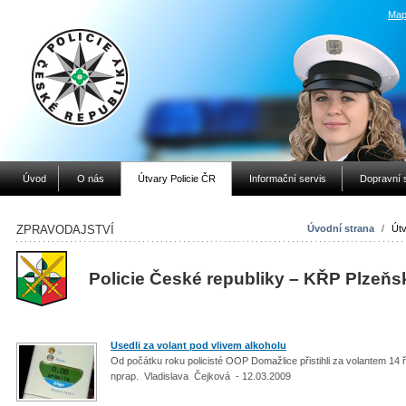
Map
Úvod
O nás
Útvary Policie ČR
Informační servis
Dopravní 
ZPRAVODAJSTVÍ
Úvodní strana
/
Útv
Policie České republiky – KŘP Plzeňs
Usedli za volant pod vlivem alkoholu
Od počátku roku policisté OOP Domažlice přistihli za volantem 14 řid
nprap. Vladislava Čejková - 12.03.2009