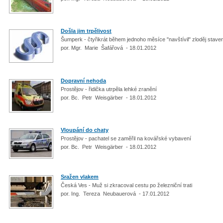
Došla jim trpělivost
Šumperk - čtyřikrát během jednoho měsíce "navštívil" zloděj stav
por. Mgr. Marie Šafářová - 18.01.2012
Dopravní nehoda
Prostějov - řidička utrpěla lehké zranění
por. Bc. Petr Weisgärber - 18.01.2012
Vloupání do chaty
Prostějov - pachatel se zaměřil na kovářské vybavení
por. Bc. Petr Weisgärber - 18.01.2012
Sražen vlakem
Česká Ves - Muž si zkracoval cestu po železniční trati
por. Ing. Tereza Neubauerová - 17.01.2012