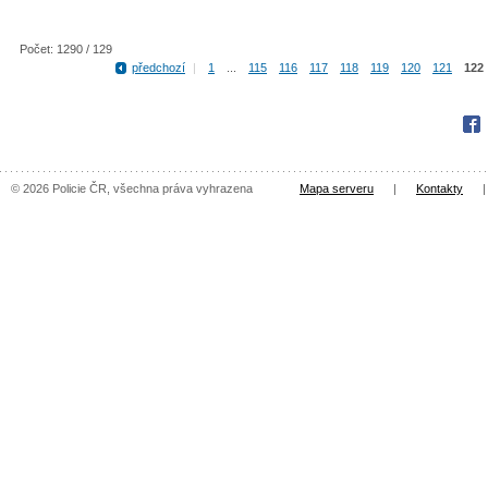
Počet: 1290 / 129
předchozí
|
1
...
115
116
117
118
119
120
121
122
Fac
© 2026 Policie ČR, všechna práva vyhrazena
Mapa serveru
|
Kontakty