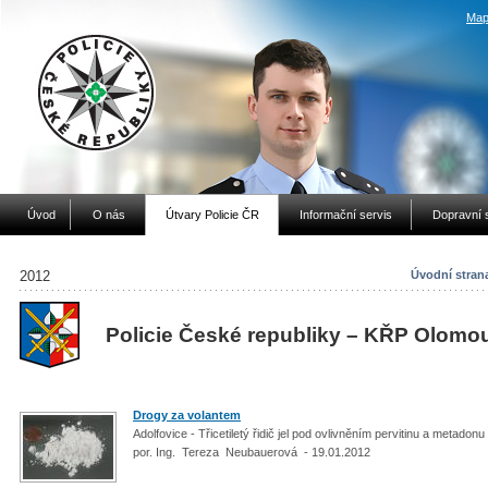
Map
Úvod
O nás
Útvary Policie ČR
Informační servis
Dopravní 
2012
Úvodní stran
Policie České republiky – KŘP Olomo
Drogy za volantem
Adolfovice - Třicetiletý řidič jel pod ovlivněním pervitinu a metadonu
por. Ing. Tereza Neubauerová - 19.01.2012