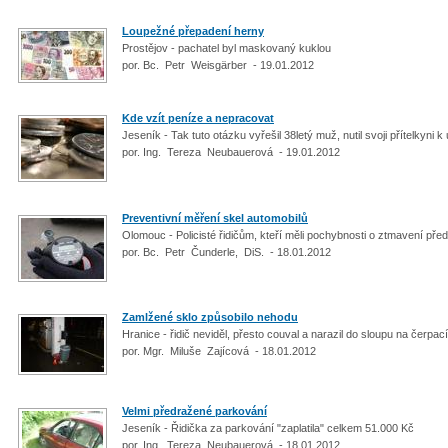
Loupežné přepadení herny
Prostějov - pachatel byl maskovaný kuklou
por. Bc. Petr Weisgärber - 19.01.2012
Kde vzít peníze a nepracovat
Jeseník - Tak tuto otázku vyřešil 38letý muž, nutil svoji přítelkyni
por. Ing. Tereza Neubauerová - 19.01.2012
Preventivní měření skel automobilů
Olomouc - Policisté řidičům, kteří měli pochybnosti o ztmavení před
por. Bc. Petr Čunderle, DiS. - 18.01.2012
Zamlžené sklo způsobilo nehodu
Hranice - řidič neviděl, přesto couval a narazil do sloupu na čerpací
por. Mgr. Miluše Zajícová - 18.01.2012
Velmi předražené parkování
Jeseník - Řidička za parkování "zaplatila" celkem 51.000 Kč
por. Ing. Tereza Neubauerová - 18.01.2012