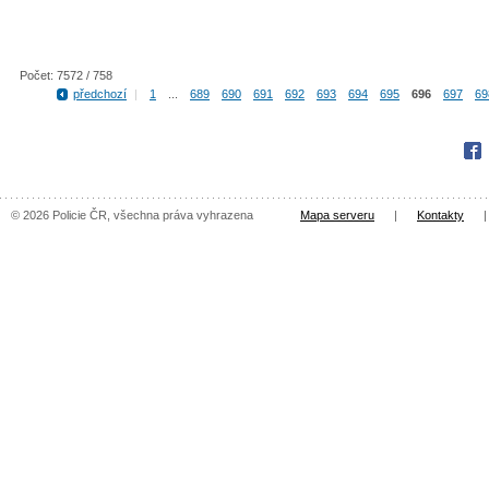
Počet: 7572 / 758
předchozí
|
1
...
689
690
691
692
693
694
695
696
697
69
Fac
© 2026 Policie ČR, všechna práva vyhrazena
Mapa serveru
|
Kontakty