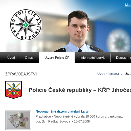
Map
Úvod
O nás
Útvary Policie ČR
Informační servis
Dopravní 
ZPRAVODAJSTVÍ
Úvodní strana
/
Útva
Policie České republiky – KŘP Jihoče
Neoprávněné držení platební karty
Prachatice - Neoprávněně vybrala 19 000 korun z bankomatu.
por. Bc. Radka Sovová - 10.07.2009