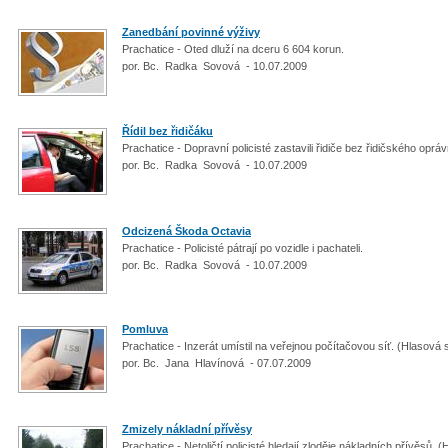
Zanedbání povinné výživy
Prachatice - Oted dluží na dceru 6 604 korun.
por. Bc. Radka Sovová - 10.07.2009
Řídil bez řidičáku
Prachatice - Dopravní policisté zastavili řidiče bez řidičského oprá
por. Bc. Radka Sovová - 10.07.2009
Odcizená Škoda Octavia
Prachatice - Policisté pátrají po vozidle i pachateli.
por. Bc. Radka Sovová - 10.07.2009
Pomluva
Prachatice - Inzerát umístil na veřejnou počítačovou síť. (Hlasov
por. Bc. Jana Hlavínová - 07.07.2009
Zmizely nákladní přívěsy
Prachatice - Netoličtí policisté hledají zloděje nákladních přívěsů