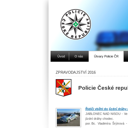
Úvod
O nás
Útvary Policie ČR
ZPRAVODAJSTVÍ 2016
Policie České repu
Řidiči vběhl do jízdní dráhy
JABLONEC NAD NISOU - Ve čtvr
jízdní dráhy chodec.
por. Bc. Vladimíra Šrýtrová -