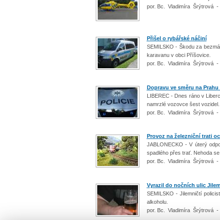
por. Bc. Vladimíra Šrýtrová -
Přišel o rybářské náčiní
SEMILSKO - Škodu za bezmála 
karavanu v obci Příšovice.
por. Bc. Vladimíra Šrýtrová -
Dopravu ve směru na Prahu 
LIBEREC - Dnes ráno v Liberci
namrzlé vozovce šest vozidel
por. Bc. Vladimíra Šrýtrová -
Provoz na železniční trati o
JABLONECKO - V úterý odpole
spadlého přes trať. Nehoda se
por. Bc. Vladimíra Šrýtrová -
Vyrazil do nočních ulic Jile
SEMILSKO - Jilemničtí policist
alkoholu.
por. Bc. Vladimíra Šrýtrová -