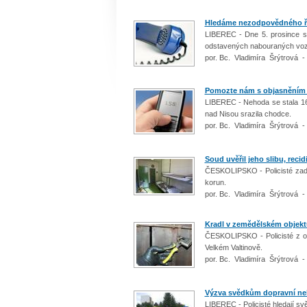
Hledáme nezodpovědného ři
LIBEREC - Dne 5. prosince se v
odstavených nabouraných vozid
por. Bc. Vladimíra Šrýtrová -
Pomozte nám s objasněním
LIBEREC - Nehoda se stala 16
nad Nisou srazila chodce.
por. Bc. Vladimíra Šrýtrová -
Soud uvěřil jeho slibu, recid
ČESKOLIPSKO - Policisté zadrž
korun.
por. Bc. Vladimíra Šrýtrová -
Kradl v zemědělském objekt
ČESKOLIPSKO - Policisté z ob
Velkém Valtinově.
por. Bc. Vladimíra Šrýtrová -
Výzva svědkům dopravní n
LIBEREC - Policisté hledají sv