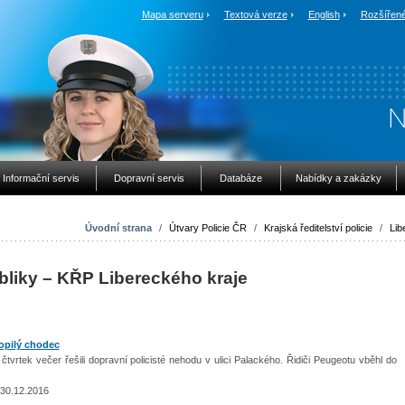
Mapa serveru
Textová verze
English
Rozšířené
Informační servis
Dopravní servis
Databáze
Nabídky a zakázky
Úvodní strana
/
Útvary Policie ČR
/
Krajská ředitelství policie
/
Lib
bliky – KŘP Libereckého kraje
 opilý chodec
tek večer řešili dopravní policisté nehodu v ulici Palackého. Řidiči Peugeotu vběhl do
 30.12.2016