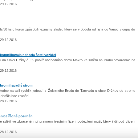
 29.12.2016
30 tisíc korun způsobil neznámý zloděj, který se v období od října do Vánoc vloupal do
 29.12.2016
komplikovala nehoda šesti vozidel
 na silnici I. třídy č. 35 poblíž obchodního domu Makro ve směru na Prahu havarovalo na
.
 29.12.2016
chromil spadlý strom
dne narazil rychlík jedoucí z Železného Brodu do Tanvaldu u obce Držkov do stromu
 obešla bez zranění.
 28.12.2016
mnice řádně posilněn
é sdělili ve zkráceném přípravném trestním řízení podezření muži, který řídil pod vlivem
 28.12.2016