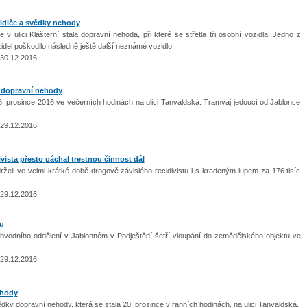
diče a svědky nehody
 ulici Klášterní stala dopravní nehoda, při které se střetla tři osobní vozidla. Jedno z
el poškodilo následně ještě další neznámé vozidlo.
 30.12.2016
 dopravní nehody
. prosince 2016 ve večerních hodinách na ulici Tanvaldská. Tramvaj jedoucí od Jablonce
 29.12.2016
ivista přesto páchal trestnou činnost dál
eli ve velmi krátké době drogově závislého recidivistu i s kradeným lupem za 176 tisíc
 29.12.2016
u
vodního oddělení v Jablonném v Podještědí šetří vloupání do zemědělského objektu ve
 29.12.2016
ehody
ědky dopravní nehody, která se stala 20. prosince v ranních hodinách. na ulici Tanvaldská.