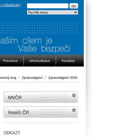
 vyhledávání
Prevence
eKomunikace
Kontakty
erecký kraj
/
Zpravodajství
/
Zpravodajství 2016
MVČR
internetové stránky Hasiči ČR
ODKAZY