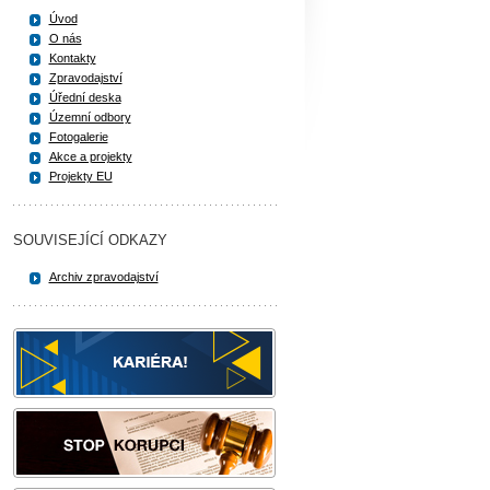
Úvod
O nás
Kontakty
Zpravodajství
Úřední deska
Územní odbory
Fotogalerie
Akce a projekty
Projekty EU
SOUVISEJÍCÍ ODKAZY
Archiv zpravodajství